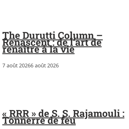
The Durutti Column –
Renascent : de l’art de
renaître à la vie
7 août 2026
6 août 2026
« RRR » de S. S. Rajamouli :
Tonnerre de feu