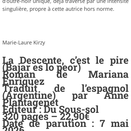
d’outre-noir unique, déjà traversé par une intensité
singulière, propre à cette autrice hors norme.
Marie-Laure Kirzy
La Descente, c’est le pire
(Bajar es lo peor)
Roman de Mariana
Enriquez
Traduit de l’espagnol
(Argentine) par Anne
Plantagenet
Editeur : Du Sous-sol
320 pages – 22,90€
Date de parution : 7 mai
2026