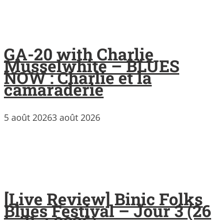
GA-20 with Charlie
Musselwhite – BLUES
NOW : Charlie et la
camaraderie
5 août 2026
3 août 2026
[Live Review] Binic Folks
Blues Festival – Jour 3 (26