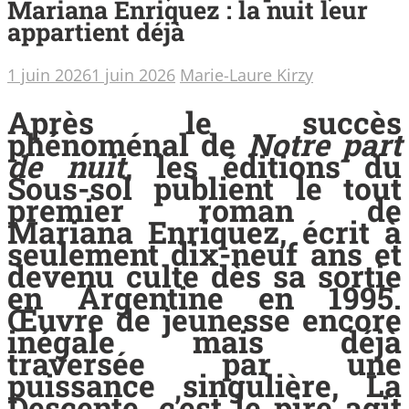
Mariana Enriquez : la nuit leur
appartient déjà
1 juin 2026
1 juin 2026
Marie-Laure Kirzy
Après le succès
phénoménal de
Notre part
de nuit
, les éditions du
Sous-sol publient le tout
premier roman de
Mariana Enriquez, écrit à
seulement dix-neuf ans et
devenu culte dès sa sortie
en Argentine en 1995.
Œuvre de jeunesse encore
inégale mais déjà
traversée par une
puissance singulière, La
Descente, c’est le pire agit