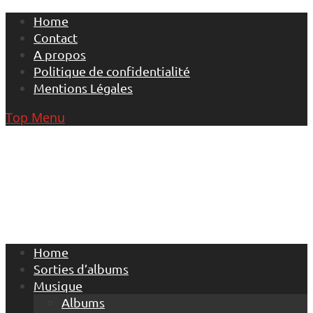
Skip
Home
to
Contact
content
A propos
Politique de confidentialité
Mentions Légales
Top Menu
Home
Sorties d’albums
Musique
Albums