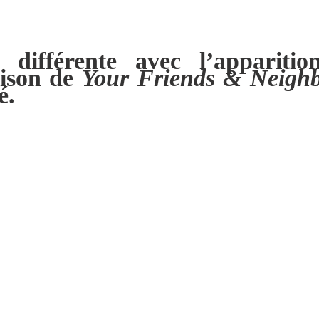
 différente avec l’apparit
aison de
Your Friends & Neigh
é.