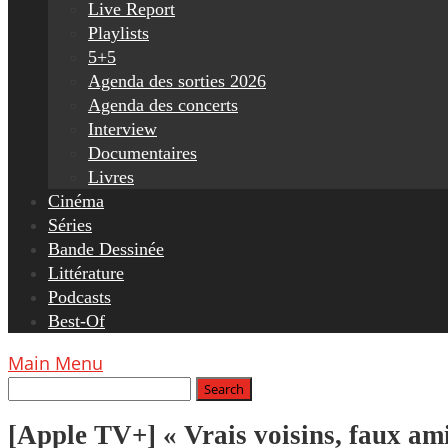
Live Report
Playlists
5+5
Agenda des sorties 2026
Agenda des concerts
Interview
Documentaires
Livres
Cinéma
Séries
Bande Dessinée
Littérature
Podcasts
Best-Of
Main Menu
[Apple TV+] « Vrais voisins, faux ami