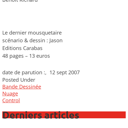
Le dernier mousquetaire
scénario & dessin : Jason
Editions Carabas
48 pages – 13 euros
date de parution :, 12 sept 2007
Posted Under
Bande Dessinée
Post
Nuage
navigation
Control
Derniers articles