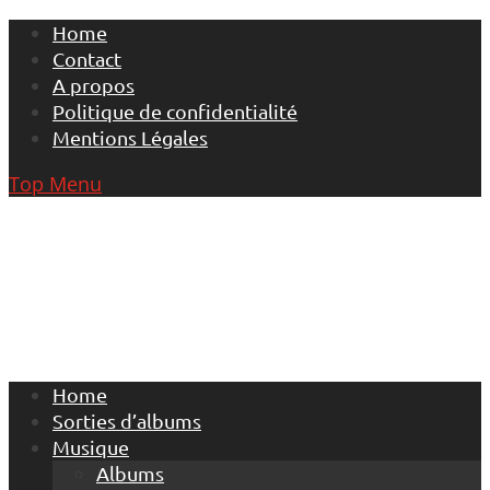
Skip
Home
to
Contact
content
A propos
Politique de confidentialité
Mentions Légales
Top Menu
Home
Sorties d’albums
Musique
Albums