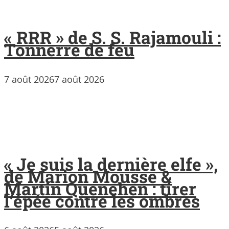
« RRR » de S. S. Rajamouli :
Tonnerre de feu
7 août 2026
7 août 2026
« Je suis la dernière elfe »,
de Marion Mousse &
Martin Quenehen : tirer
l’épée contre les ombres