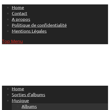
Skip
Home
to
Contact
content
A propos
Politique de confidentialité
Mentions Légales
Top Menu
Home
Sorties d’albums
Musique
Albums