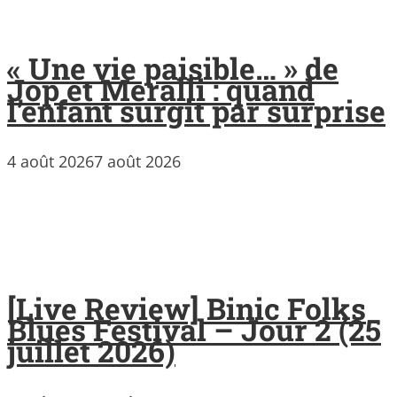
« Une vie paisible… » de
Jop et Meralli : quand
l’enfant surgit par surprise
4 août 2026
7 août 2026
[Live Review] Binic Folks
Blues Festival – Jour 2 (25
juillet 2026)