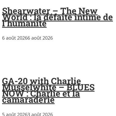
Shearwater – The New
World : la défaite intime de
l’humanité
6 août 2026
6 août 2026
GA-20 with Charlie
Musselwhite – BLUES
NOW : Charlie et la
camaraderie
5 août 2026
3 août 2026