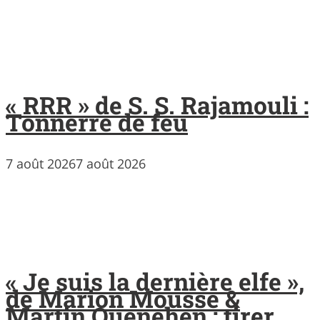
« RRR » de S. S. Rajamouli :
Tonnerre de feu
7 août 2026
7 août 2026
« Je suis la dernière elfe »,
de Marion Mousse &
Martin Quenehen : tirer