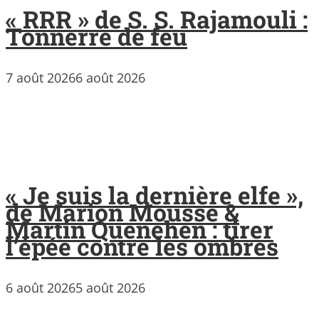
« RRR » de S. S. Rajamouli :
Tonnerre de feu
7 août 2026
6 août 2026
« Je suis la dernière elfe »,
de Marion Mousse &
Martin Quenehen : tirer
l’épée contre les ombres
6 août 2026
5 août 2026