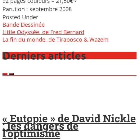
92 pages couleurs – 21,50€¬
Parution : septembre 2008
Posted Under
Bande Dessinée
Post
Little Odyssée, de Fred Bernard
navigation
La fin du monde, de Tirabosco & Wazem
Derniers articles
« Eutopie » de David Nickle
: les dangers de
l’optimisme