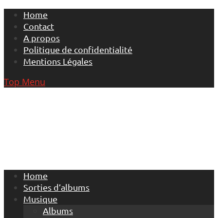
Skip
Home
to
Contact
content
A propos
Politique de confidentialité
Mentions Légales
Top Menu
Home
Sorties d’albums
Musique
Albums