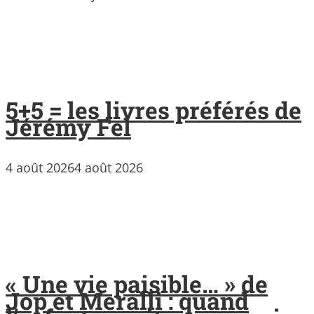
5+5 = les livres préférés de
Jérémy Fel
4 août 2026
4 août 2026
« Une vie paisible… » de
Jop et Meralli : quand