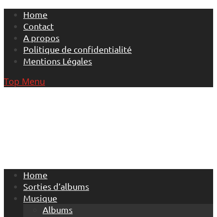
Skip
Home
to
Contact
content
A propos
Politique de confidentialité
Mentions Légales
Top Menu
Home
Sorties d’albums
Musique
Albums