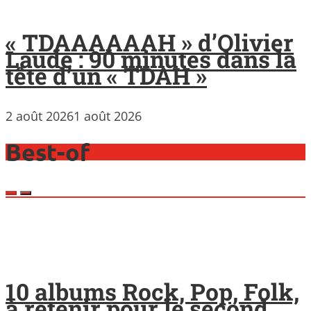
« TDAAAAAAH » d’Olivier
Laude : 90 minutes dans la
tête d’un « TDAH »
2 août 2026
1 août 2026
Best-of
10 albums Rock, Pop, Folk,
à retenir pour le second