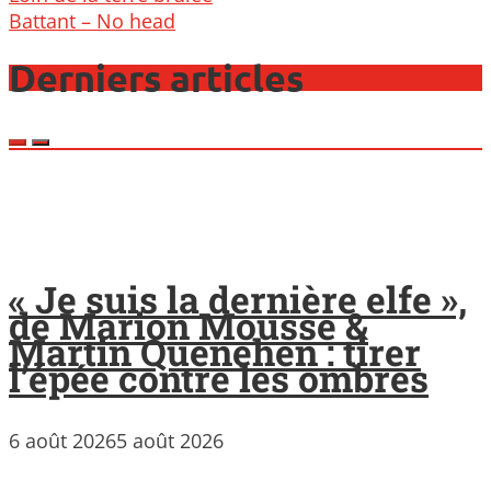
navigation
Battant – No head
Derniers articles
« Je suis la dernière elfe »,
de Marion Mousse &
Martin Quenehen : tirer
l’épée contre les ombres
6 août 2026
5 août 2026