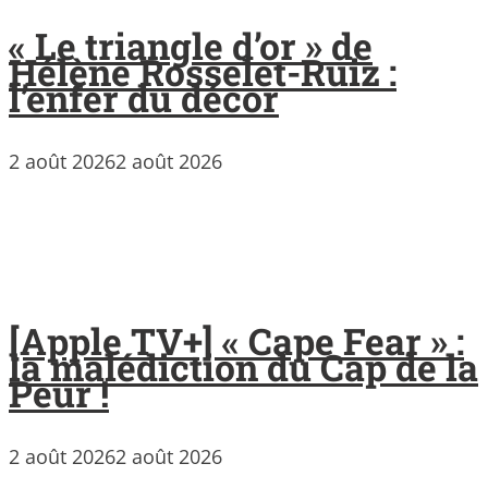
« Le triangle d’or » de
Hélène Rosselet-Ruiz :
l’enfer du décor
2 août 2026
2 août 2026
[Apple TV+] « Cape Fear » :
la malédiction du Cap de la
Peur !
2 août 2026
2 août 2026