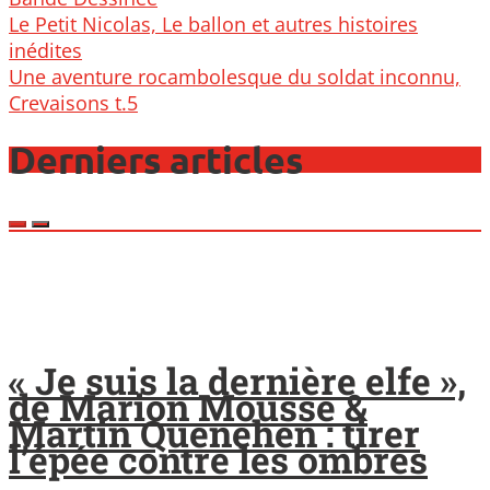
Post
Le Petit Nicolas, Le ballon et autres histoires
navigation
inédites
Une aventure rocambolesque du soldat inconnu,
Crevaisons t.5
Derniers articles
« Je suis la dernière elfe »,
de Marion Mousse &
Martin Quenehen : tirer
l’épée contre les ombres