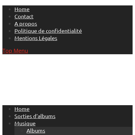
Skip
Home
to
Contact
content
A propos
Politique de confidentialité
Mentions Légales
Top Menu
Home
Sorties d’albums
Musique
Albums