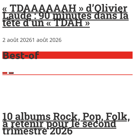
« TDAAAAAAH » d’Olivier
Laude : 90 minutes dans la
tête d’un « TDAH »
2 août 2026
1 août 2026
Best-of
10 albums Rock, Pop, Folk,
à retenir pour le second
trimestre 2026