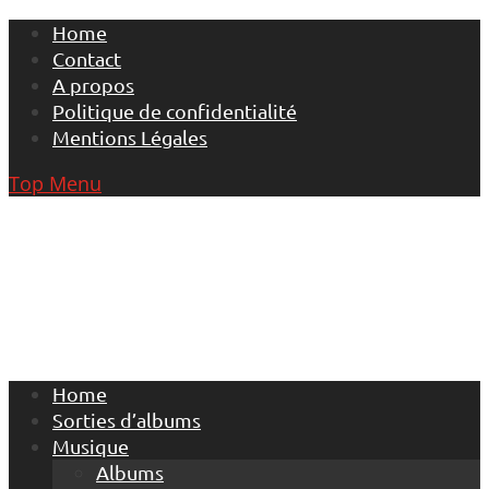
Skip
Home
to
Contact
content
A propos
Politique de confidentialité
Mentions Légales
Top Menu
Home
Sorties d’albums
Musique
Albums