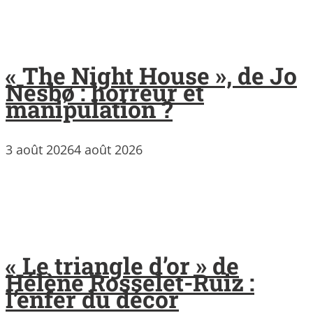
« The Night House », de Jo
Nesbø : horreur et
manipulation ?
3 août 2026
4 août 2026
« Le triangle d’or » de
Hélène Rosselet-Ruiz :
l’enfer du décor