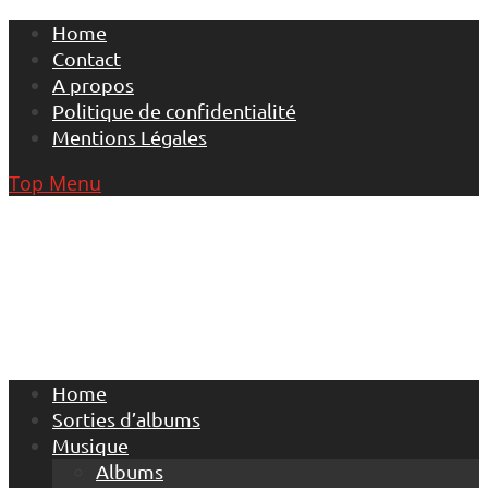
Skip
Home
to
Contact
content
A propos
Politique de confidentialité
Mentions Légales
Top Menu
Home
Sorties d’albums
Musique
Albums