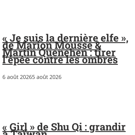
« Je suis la dernière elfe »,
de Marion Mousse &
Martin Quenehen : tirer
l’épée contre les ombres
6 août 2026
5 août 2026
« Girl » de Shu Qi : grandir
à Taïwan