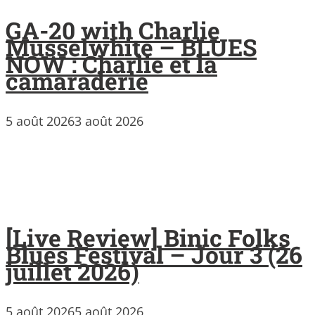
GA-20 with Charlie
Musselwhite – BLUES
NOW : Charlie et la
camaraderie
5 août 2026
3 août 2026
[Live Review] Binic Folks
Blues Festival – Jour 3 (26
juillet 2026)
5 août 2026
5 août 2026