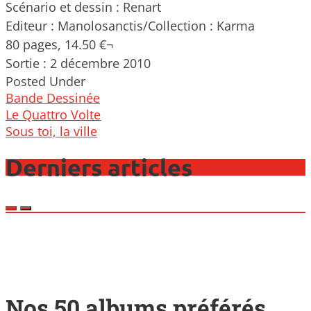
Scénario et dessin : Renart
Editeur : Manolosanctis/Collection : Karma
80 pages, 14.50 €¬
Sortie : 2 décembre 2010
Posted Under
Bande Dessinée
Post
Le Quattro Volte
navigation
Sous toi, la ville
Derniers articles
Nos 50 albums préférés