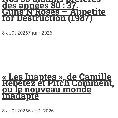
des années 80 : 37.
Guns’N’Roses – Appetite
for Destruction (1987)
8 août 2026
7 juin 2026
« Les Inaptes », de Camille
Rebetez et Pitch Comment,
ou le nouveau monde
inadapté
8 août 2026
6 août 2026