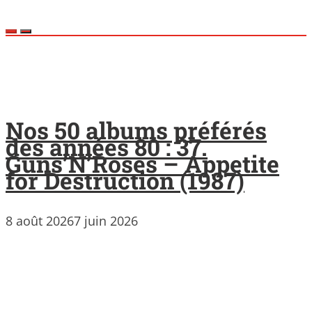
Nos 50 albums préférés
des années 80 : 37.
Guns’N’Roses – Appetite
for Destruction (1987)
8 août 2026
7 juin 2026