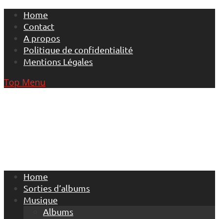
Skip
Home
to
Contact
content
A propos
Politique de confidentialité
Mentions Légales
Top Menu
Home
Sorties d’albums
Musique
Albums