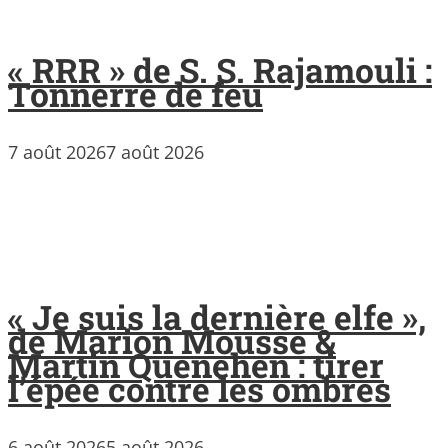
« RRR » de S. S. Rajamouli :
Tonnerre de feu
7 août 2026
7 août 2026
« Je suis la dernière elfe »,
de Marion Mousse &
Martin Quenehen : tirer
l’épée contre les ombres
6 août 2026
5 août 2026