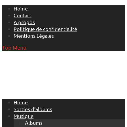
Skip
Home
to
Contact
content
A propos
Politique de confidentialité
Mentions Légales
Top Menu
Home
Sorties d’albums
Musique
Albums