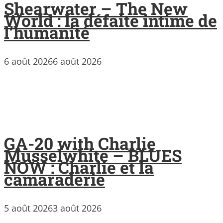
Shearwater – The New
World : la défaite intime de
l’humanité
6 août 2026
6 août 2026
GA-20 with Charlie
Musselwhite – BLUES
NOW : Charlie et la
camaraderie
5 août 2026
3 août 2026