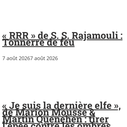
« RRR » de S. S. Rajamouli :
Tonnerre de feu
7 août 2026
7 août 2026
« Je suis la dernière elfe »,
de Marion Mousse &
Martin Quenehen : tirer
l’épée contre les ombres