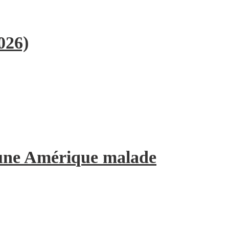
026)
’une Amérique malade