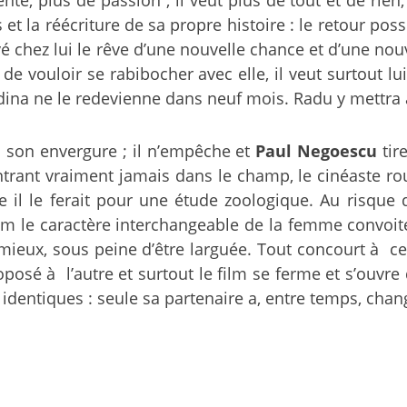
tente, plus de passion ; il veut plus de tout et de rien
 et la réécriture de sa propre histoire : le retour poss
é chez lui le rêve d’une nouvelle chance et d’une nou
 vouloir se rabibocher avec elle, il veut surtout lui 
ina ne le redevienne dans neuf mois. Radu y mettra au
 son envergure ; il n’empêche et
Paul Negoescu
tir
trant vraiment jamais dans le champ, le cinéaste r
 il le ferait pour une étude zoologique. Au risque 
m le caractère interchangeable de la femme convoitée
u mieux, sous peine d’être larguée. Tout concourt à c
oposé à l’autre et surtout le film se ferme et s’ouvr
identiques : seule sa partenaire a, entre temps, chan