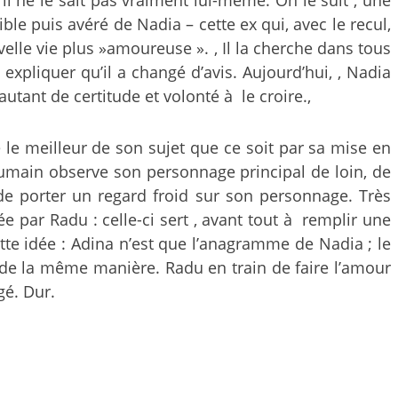
, il ne le sait pas vraiment lui-même. On le suit , une
ible puis avéré de Nadia – cette ex qui, avec le recul,
velle vie plus »amoureuse ». , Il la cherche dans tous
expliquer qu’il a changé d’avis. Aujourd’hui, , Nadia
tant de certitude et volonté à le croire.,
e le meilleur de son sujet que ce soit par sa mise en
oumain observe son personnage principal de loin, de
de porter un regard froid sur son personnage. Très
 par Radu : celle-ci sert , avant tout à remplir une
ette idée : Adina n’est que l’anagramme de Nadia ; le
e de la même manière. Radu en train de faire l’amour
gé. Dur.