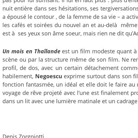
pas pour lui suffisant. Il lui en faut plus : plus d’en
nuit entière dans ses hésitations, ses tergiversations
a épousé le contour , de la femme de sa vie – a activ
les cafés et soirées du nouvel an et au-delà même de
est à ses yeux son âme soeur, mais rien ne dit qu’Ad
Un mois en Thaîlande
est un film modeste quant à
scène ou par la structure même de son film. Ne ren
profil, de dos, avec un certain détachement comme
habilement,
Negoescu
exprime surtout dans son fil
fonction fantasmée, un idéal et elle doit le faire a
voyage de rêve projeté avec l’une est finalement pr
dans un lit avec une lumière matinale et un cadrage 
Denis Zorgniotti