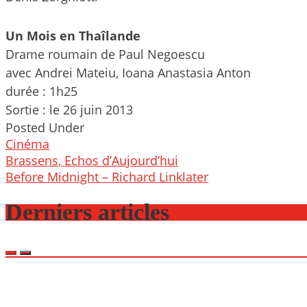
Un Mois en Thaîlande
Drame roumain de Paul Negoescu
avec Andrei Mateiu, Ioana Anastasia Anton
durée : 1h25
Sortie : le 26 juin 2013
Posted Under
Cinéma
Post
Brassens, Echos d’Aujourd’hui
navigation
Before Midnight – Richard Linklater
Derniers articles