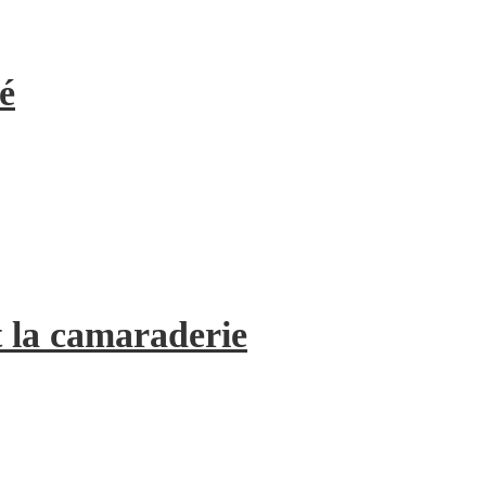
é
 la camaraderie