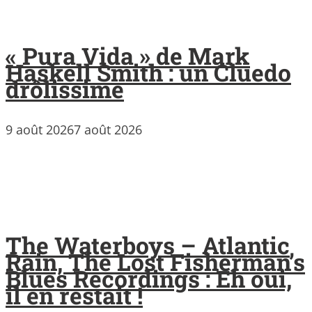
« Pura Vida » de Mark
Haskell Smith : un Cluedo
drôlissime
9 août 2026
7 août 2026
The Waterboys – Atlantic
Rain, The Lost Fisherman’s
Blues Recordings : Eh oui,
il en restait !