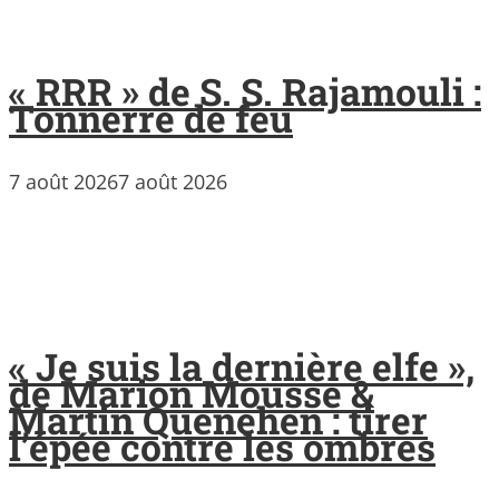
« RRR » de S. S. Rajamouli :
Tonnerre de feu
7 août 2026
7 août 2026
« Je suis la dernière elfe »,
de Marion Mousse &
Martin Quenehen : tirer
l’épée contre les ombres