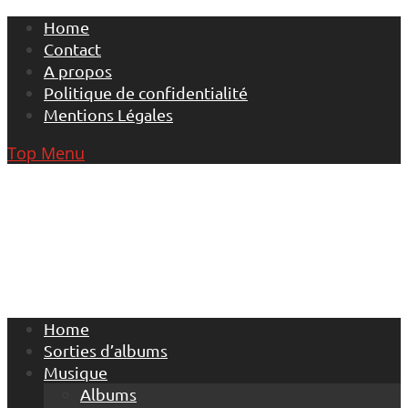
Skip
Home
to
Contact
content
A propos
Politique de confidentialité
Mentions Légales
Top Menu
Home
Sorties d’albums
Musique
Albums