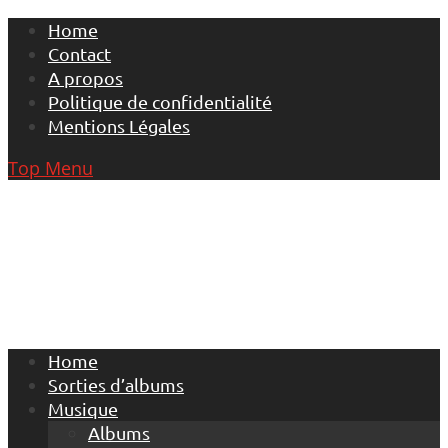
Skip
Home
to
Contact
content
A propos
Politique de confidentialité
Mentions Légales
Top Menu
Home
Sorties d’albums
Musique
Albums