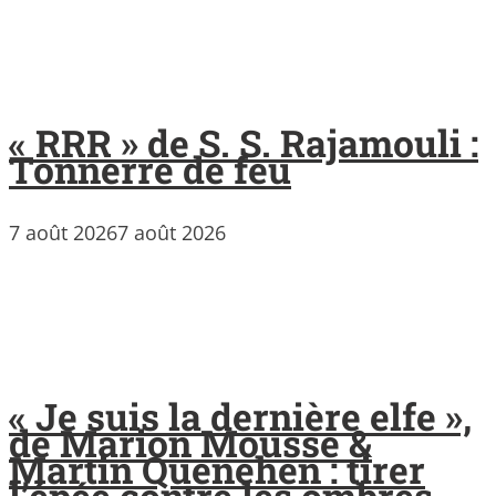
« RRR » de S. S. Rajamouli :
Tonnerre de feu
7 août 2026
7 août 2026
« Je suis la dernière elfe »,
de Marion Mousse &
Martin Quenehen : tirer
l’épée contre les ombres