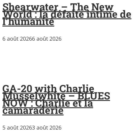
Shearwater – The New
World : la défaite intime de
l’humanité
6 août 2026
6 août 2026
GA-20 with Charlie
Musselwhite – BLUES
NOW : Charlie et la
camaraderie
5 août 2026
3 août 2026