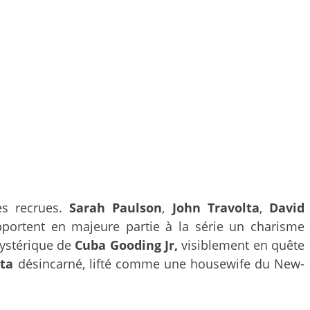
les recrues.
Sarah Paulson
,
John Travolta
,
David
apportent en majeure partie à la série un charisme
 hystérique de
Cuba Gooding Jr,
visiblement en quête
lta
désincarné, lifté comme une housewife du New-