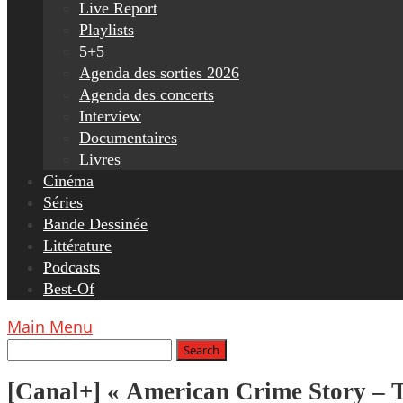
Live Report
Playlists
5+5
Agenda des sorties 2026
Agenda des concerts
Interview
Documentaires
Livres
Cinéma
Séries
Bande Dessinée
Littérature
Podcasts
Best-Of
Main Menu
[Canal+] « American Crime Story – Th