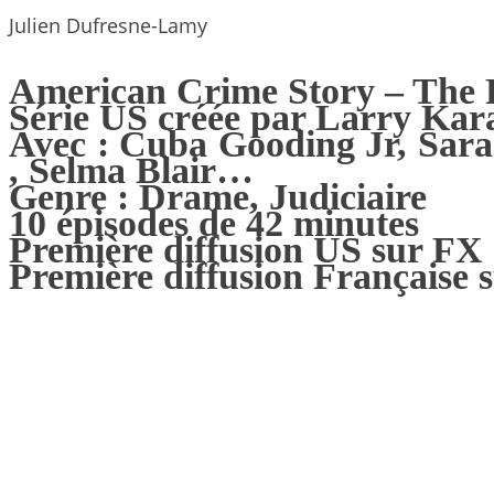
Julien Dufresne-Lamy
American Crime Story – The 
Série US créée par Larry Kar
Avec :
Cuba Gooding Jr,
Sara
,
Selma Blair…
Genre : Drame, Judiciaire
10 épisodes de 42 minutes
Première diffusion US sur FX 
Première diffusion Française