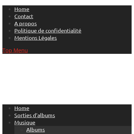
Skip
Home
to
Contact
content
A propos
Politique de confidentialité
Mentions Légales
Top Menu
Home
Sorties d’albums
Musique
Albums