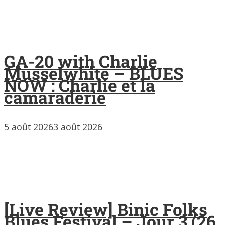
GA-20 with Charlie
Musselwhite – BLUES
NOW : Charlie et la
camaraderie
5 août 2026
3 août 2026
[Live Review] Binic Folks
Blues Festival – Jour 3 (26