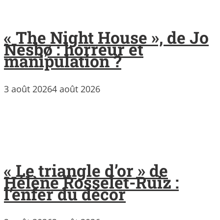
« The Night House », de Jo
Nesbø : horreur et
manipulation ?
3 août 2026
4 août 2026
« Le triangle d’or » de
Hélène Rosselet-Ruiz :
l’enfer du décor