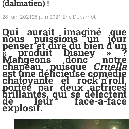
(dalmatien) !
28 juin 2021
28 juin 2021
Eric Debarnot
Qui aurait imaginé que
nous puissions un jour
penser et dire du bien d’un
« produit Disney » ?
Mangeons donc notre
chapeau, puisque
Cruella
est une délicieuse comédie
chatoyante et rock’n’roll,
portée par deux actrices
brillantes, qui se délectent
de leur face-à-face
explosif.