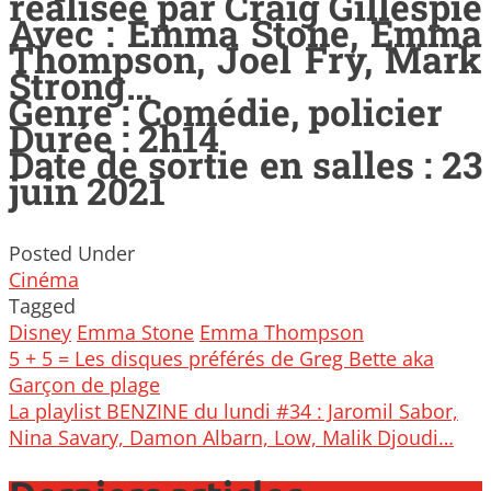
réalisée par Craig Gillespie
Avec : Emma Stone, Emma
Thompson, Joel Fry, Mark
Strong…
Genre : Comédie, policier
Durée : 2h14
Date de sortie en salles : 23
juin 2021
Posted Under
Cinéma
Tagged
Disney
Emma Stone
Emma Thompson
Post
5 + 5 = Les disques préférés de Greg Bette aka
navigation
Garçon de plage
La playlist BENZINE du lundi #34 : Jaromil Sabor,
Nina Savary, Damon Albarn, Low, Malik Djoudi…