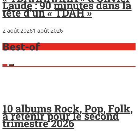
Laude : 90 minutes dans la
tête d’un « TDAH »
2 août 2026
1 août 2026
Best-of
10 albums Rock, Pop, Folk,
à retenir pour le second
trimestre 2026