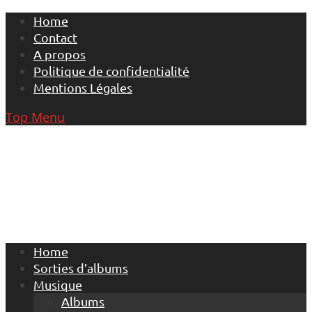
Skip
Home
to
Contact
content
A propos
Politique de confidentialité
Mentions Légales
Top Menu
Home
Sorties d’albums
Musique
Albums