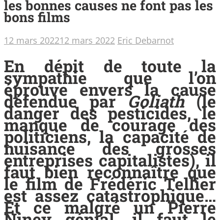
les bonnes causes ne font pas les
bons films
12 mars 2022
12 mars 2022
Eric Debarnot
En dépit de toute la
sympathie que l’on
éprouve envers la cause
défendue par
Goliath
(le
danger des pesticides, le
manque de courage des
politiciens, la capacité de
nuisance des grosses
entreprises capitalistes), il
faut bien reconnaître que
le film de Frédéric Tellier
est assez catastrophique…
Et ce malgré un Pierre
Niney génial, il faut le