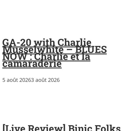
GA-20 with Charlie
Musselwhite – BLUES
NOW : Charlie et la
camaraderie
5 août 2026
3 août 2026
[Live Review] Binic Folks