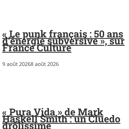
« Le punk français : 50 ans
d’énergie subversive », sur
France Culture
9 août 2026
8 août 2026
« Pura Vida » de Mark
Haskell Smith : un Cluedo
drôlissime