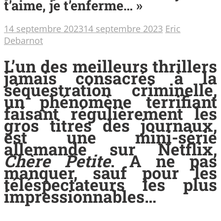
t’aime, je t’enferme… »
14 septembre 2023
14 septembre 2023
Eric
Debarnot
L’un des meilleurs thrillers
jamais consacrés à la
séquestration criminelle,
un phénomène terrifiant
faisant régulièrement les
gros titres des journaux,
est une mini-série
allemande sur Netflix,
Chère Petite
. A ne pas
manquer, sauf pour les
téléspectateurs les plus
impressionnables…