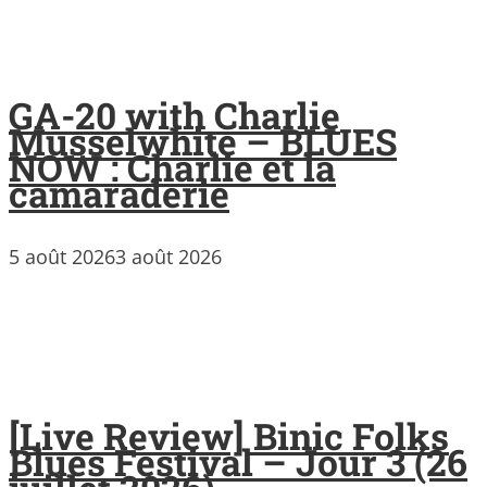
GA-20 with Charlie
Musselwhite – BLUES
NOW : Charlie et la
camaraderie
5 août 2026
3 août 2026
[Live Review] Binic Folks
Blues Festival – Jour 3 (26