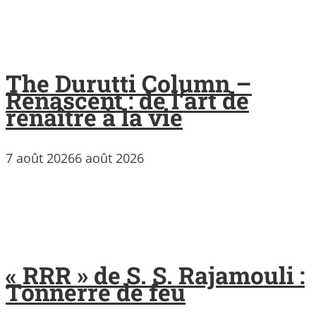
The Durutti Column –
Renascent : de l’art de
renaître à la vie
7 août 2026
6 août 2026
« RRR » de S. S. Rajamouli :
Tonnerre de feu