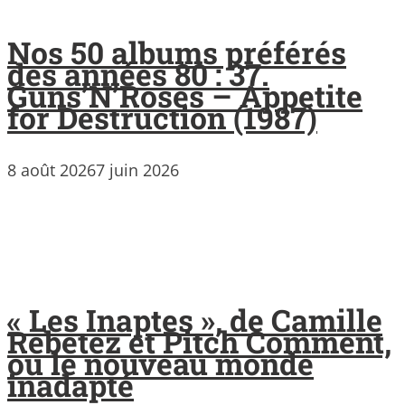
Nos 50 albums préférés
des années 80 : 37.
Guns’N’Roses – Appetite
for Destruction (1987)
8 août 2026
7 juin 2026
« Les Inaptes », de Camille
Rebetez et Pitch Comment,
ou le nouveau monde
inadapté