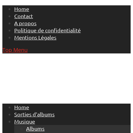
Skip
Home
to
Contact
content
A propos
Politique de confidentialité
Mentions Légales
Top Menu
Home
Sorties d’albums
Musique
Albums