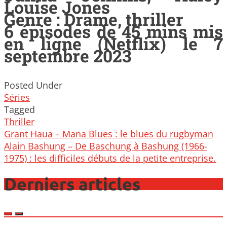
Louise Jones
Genre : Drame, thriller
6 épisodes de 45 mins mis
en ligne (Netflix) le 7
septembre 2023
Posted Under
Séries
Tagged
Thriller
Post
Grant Haua – Mana Blues : le blues du rugbyman
navigation
Alain Bashung – De Baschung à Bashung (1966-
1975) : les difficiles débuts de la petite entreprise.
Derniers articles