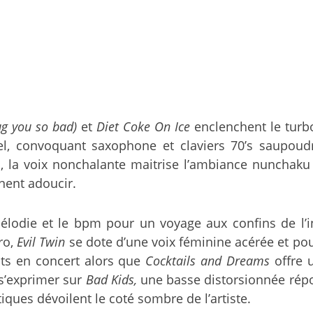
g you so bad)
et
Diet Coke On Ice
enclenchent le tu
l, convoquant saxophone et claviers 70’s saupoud
 la voix nonchalante maitrise l’ambiance nunchaku 
ent adoucir.
élodie et le bpm pour un voyage aux confins de l’i
ro,
Evil Twin
se dote d’une voix féminine acérée et po
s en concert alors que
Cocktails and Dreams
offre 
 s’exprimer sur
Bad Kids,
une basse distorsionnée rép
ques dévoilent le coté sombre de l’artiste.