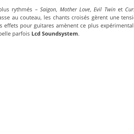
s plus rythmés –
Saigon
,
Mother Love
,
Evil Twin
et
Cur
asse au couteau, les chants croisés gèrent une tens
s effets pour guitares amènent ce plus expérimentale
pelle parfois
Lcd Soundsystem
.