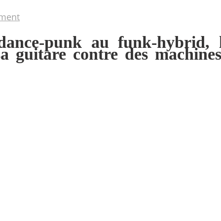
ment
dance-punk au funk-hybrid, 
 guitare contre des machines