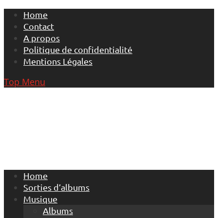
Skip
Home
to
Contact
content
A propos
Politique de confidentialité
Mentions Légales
Top Menu
Home
Sorties d’albums
Musique
Albums