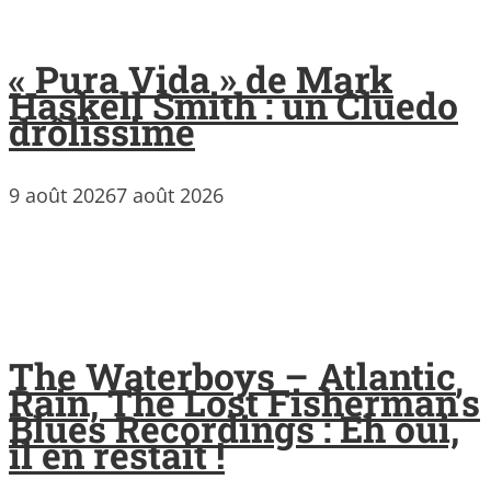
« Pura Vida » de Mark
Haskell Smith : un Cluedo
drôlissime
9 août 2026
7 août 2026
The Waterboys – Atlantic
Rain, The Lost Fisherman’s
Blues Recordings : Eh oui,
il en restait !