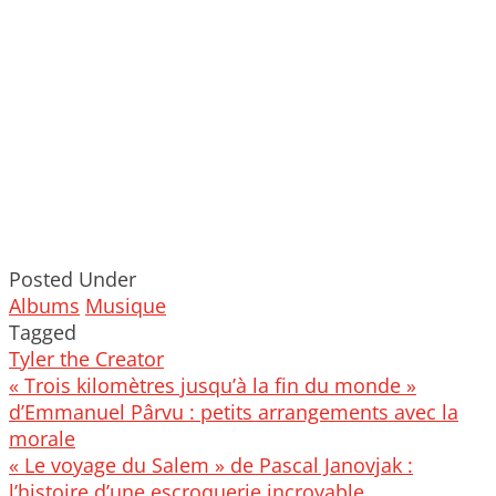
Posted Under
Albums
Musique
Tagged
Tyler the Creator
Post
« Trois kilomètres jusqu’à la fin du monde »
navigation
d’Emmanuel Pârvu : petits arrangements avec la
morale
« Le voyage du Salem » de Pascal Janovjak :
l’histoire d’une escroquerie incroyable