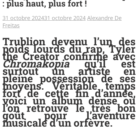
: plus haut, plus fort !
31 octobre 2024
31 octobre 2024
Alexandre De
Freitas
Trublion devenu l’un des
poids lourds du rap, Tyler
the Creator confirme avec
Chromakopia
qu’il est
surtout un artiste en
pleine possession de ses
moyens. Véritable temps
fort de cette fin d’année,
voici un album dense où
l’on retrouve le très bon
goût pour l’aventure
musicale d’un orfèvre.