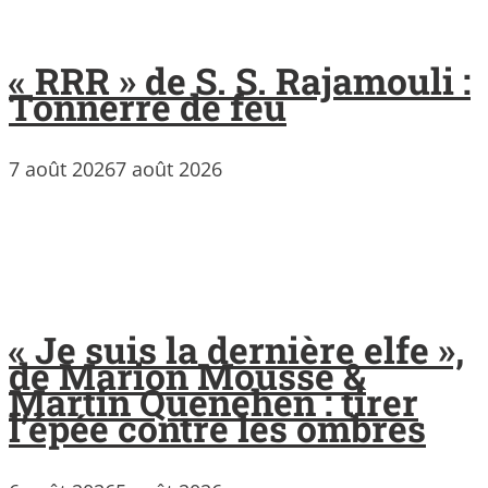
« RRR » de S. S. Rajamouli :
Tonnerre de feu
7 août 2026
7 août 2026
« Je suis la dernière elfe »,
de Marion Mousse &
Martin Quenehen : tirer
l’épée contre les ombres