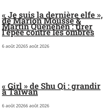
« Je suis la dernière elfe »,
de Marion Mousse &
Martin Quenehen : tirer
l’épée contre les ombres
6 août 2026
5 août 2026
« Girl » de Shu Qi : grandir
à Taïwan
6 août 2026
6 août 2026