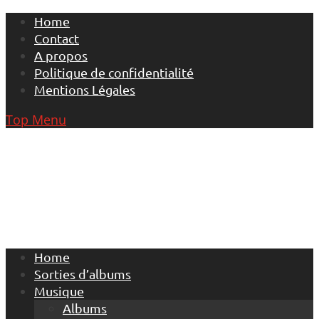
Skip
Home
to
Contact
content
A propos
Politique de confidentialité
Mentions Légales
Top Menu
Home
Sorties d’albums
Musique
Albums