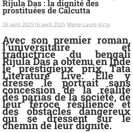
Rijula Das : la dignité des
prostituées de Calcutta
26 avril 2025
16 avril 2025
Marie-Laure Kirzy
Avec son premier roman,
l’universitaire et
traductrice du bengali
Rijula Das a obtenu en Inde
le prestigieux prix Tata
Literature Live. Elle y
dresse le portrait sans
concession de la réalité
des parias de la société, de
leur féroce résilience et
des obstacles dangereux
qui se dressent sur le
chemin de leur dignité.