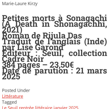
Marie-Laure Kirzy
Petites morts à Sonagachi
(A Death in Shonagachhi,
2021)
Roman de Rijula Das
Traduit de l’anglais (Inde)
par Lise Garond
Editeur : Seuil, collection
Cadre Noir
384 pages – 23,50€
Date de parution : 21 mars
2025
Posted Under
Littérature
Tagged
Le Seuil
rentrée littéraire janvier 2025