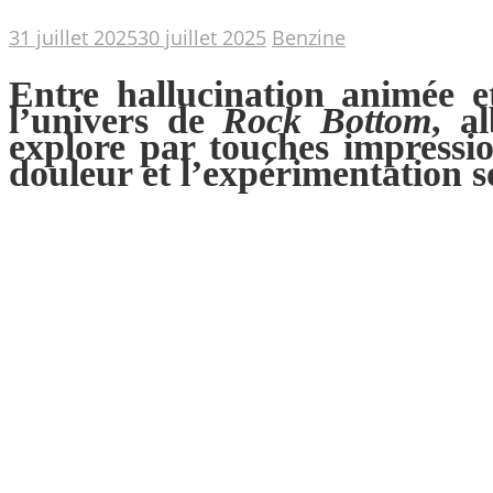
31 juillet 2025
30 juillet 2025
Benzine
Entre hallucination animée 
l’univers de
Rock Bottom
, a
explore par touches impressio
douleur et l’expérimentation s