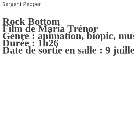
Sergent Pepper
Rock Bottom
Film de María Trénor
Genre : animation, biopic, mus
Durée : 1h26
Date de sortie en salle : 9 juill