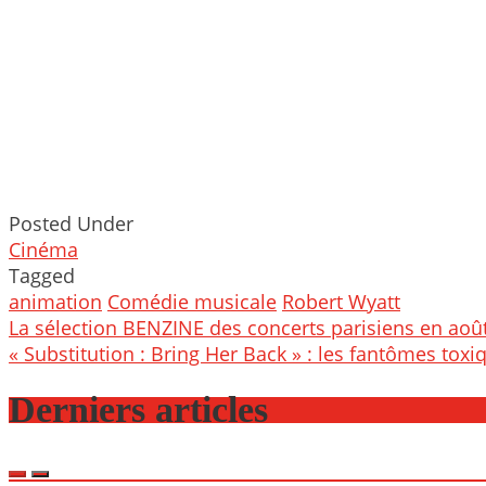
Posted Under
Cinéma
Tagged
animation
Comédie musicale
Robert Wyatt
Post
La sélection BENZINE des concerts parisiens en aoû
navigation
« Substitution : Bring Her Back » : les fantômes toxi
Derniers articles