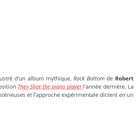
llustré d’un album mythique,
Rock Bottom
de
Robert
position
They Shot the piano player
l’année dernière. La
mystérieuses et l’approche expérimentale dictent en un