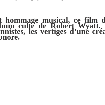
et hommage musical, ce film 
lbum culte de Robert Wyatt. 
nnistes, les vertiges d’une cr
onore.