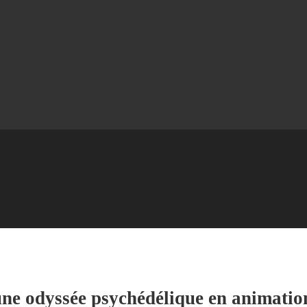
une odyssée psychédélique en animatio