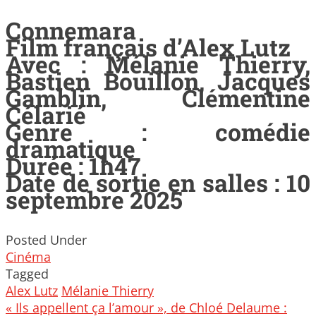
Connemara
Film français d’Alex Lutz
Avec : Mélanie Thierry,
Bastien Bouillon, Jacques
Gamblin, Clémentine
Célarié
Genre : comédie
dramatique
Durée : 1h47
Date de sortie en salles : 10
septembre 2025
Posted Under
Cinéma
Tagged
Alex Lutz
Mélanie Thierry
Post
« Ils appellent ça l’amour », de Chloé Delaume :