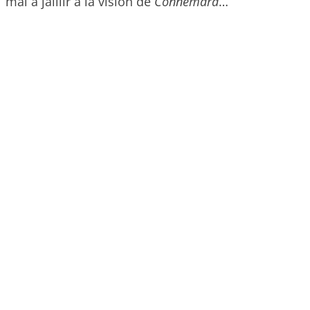
mal à jaillir à la vision de
Connemara
…