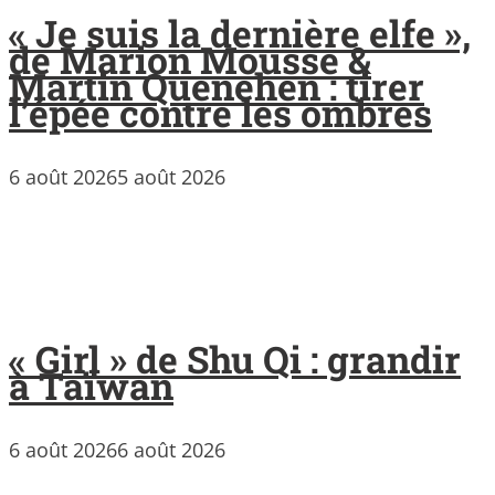
« Je suis la dernière elfe »,
de Marion Mousse &
Martin Quenehen : tirer
l’épée contre les ombres
6 août 2026
5 août 2026
« Girl » de Shu Qi : grandir
à Taïwan
6 août 2026
6 août 2026