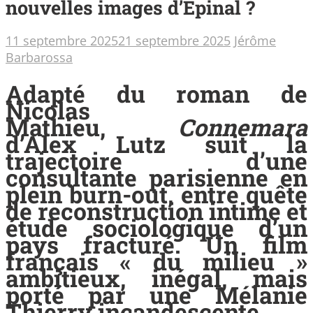
nouvelles images d’Epinal ?
11 septembre 2025
21 septembre 2025
Jérôme
Barbarossa
Adapté du roman de
Nicolas
Mathieu,
Connemara
d’Alex Lutz suit la
trajectoire d’une
consultante parisienne en
plein burn-out, entre quête
de reconstruction intime et
étude sociologique d’un
pays fracturé. Un film
français « du milieu »
ambitieux, inégal, mais
porté par une Mélanie
Thierry incandescente.