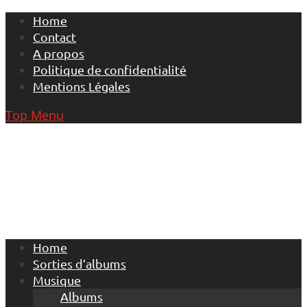
Skip
Home
to
Contact
content
A propos
Politique de confidentialité
Mentions Légales
Top Menu
Home
Sorties d’albums
Musique
Albums