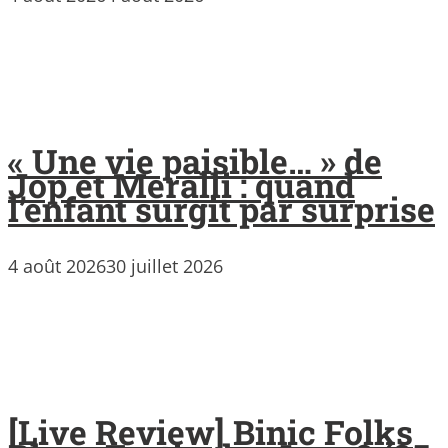
« Une vie paisible… » de
Jop et Meralli : quand
l’enfant surgit par surprise
4 août 2026
30 juillet 2026
[Live Review] Binic Folks