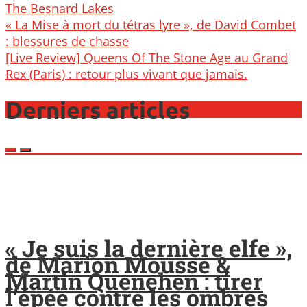
The Besnard Lakes
Post
« La Mise à mort du tétras lyre », de David Combet
navigation
: blessures de chasse
[Live Review] Queens Of The Stone Age au Grand
Rex (Paris) : retour plus vivant que jamais.
Derniers articles
« Je suis la dernière elfe »,
de Marion Mousse &
Martin Quenehen : tirer
l’épée contre les ombres