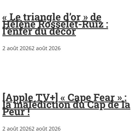
« Le triangle d’or » de
Hélène Rosselet-Ruiz :
l’enfer du décor
2 août 2026
2 août 2026
[Apple TV+] « Cape Fear » :
la malédiction du Cap de la
Peur !
2 août 2026
2 août 2026