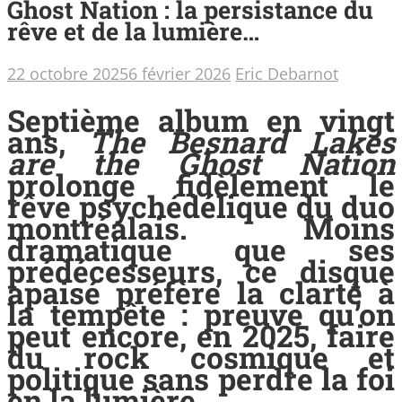
Ghost Nation : la persistance du
rêve et de la lumière…
22 octobre 2025
6 février 2026
Eric Debarnot
Septième album en vingt
ans,
The Besnard Lakes
are the Ghost Nation
prolonge fidèlement le
rêve psychédélique du duo
montréalais. Moins
dramatique que ses
prédécesseurs, ce disque
apaisé préfère la clarté à
la tempête : preuve qu’on
peut encore, en 2025, faire
du rock cosmique et
politique sans perdre la foi
en la lumière.