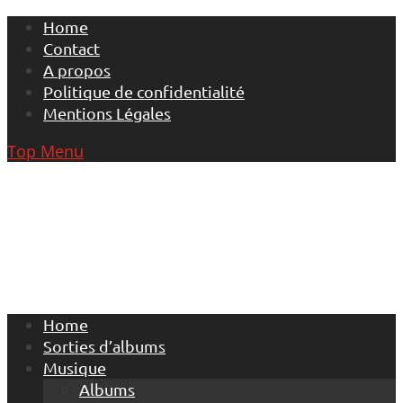
Skip
Home
to
Contact
content
A propos
Politique de confidentialité
Mentions Légales
Top Menu
Home
Sorties d’albums
Musique
Albums