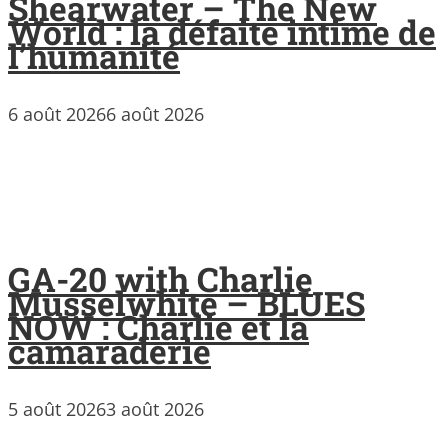
Shearwater – The New
World : la défaite intime de
l’humanité
6 août 2026
6 août 2026
GA-20 with Charlie
Musselwhite – BLUES
NOW : Charlie et la
camaraderie
5 août 2026
3 août 2026