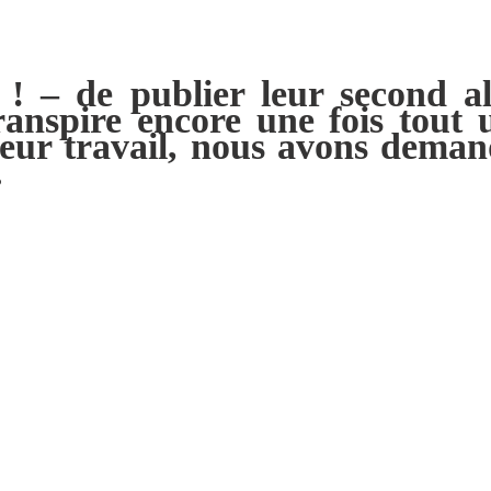
 ! – de publier leur second a
ranspire encore une fois tout u
e leur travail, nous avons dema
.