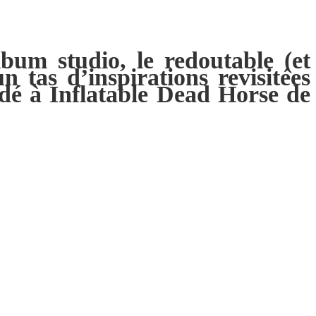
lbum studio, le redoutable (et
n tas d’inspirations revisitées
ndé à Inflatable Dead Horse de