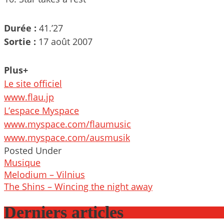
Durée :
41.’27
Sortie :
17 août 2007
Plus+
Le site officiel
www.flau.jp
L’espace Myspace
www.myspace.com/flaumusic
www.myspace.com/ausmusik
Posted Under
Musique
Post
Melodium – Vilnius
navigation
The Shins – Wincing the night away
Derniers articles