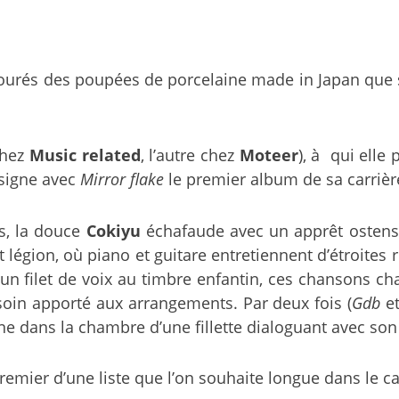
mourés des poupées de porcelaine made in Japan que
chez
Music related
, l’autre chez
Moteer
), à qui elle
 signe avec
Mirror flake
le premier album de sa carrièr
s, la douce
Cokiyu
échafaude avec un apprêt ostens
nt légion, où piano et guitare entretiennent d’étroit
n filet de voix au timbre enfantin, ces chansons c
 soin apporté aux arrangements. Par deux fois (
Gdb
e
e dans la chambre d’une fillette dialoguant avec son 
remier d’une liste que l’on souhaite longue dans le 