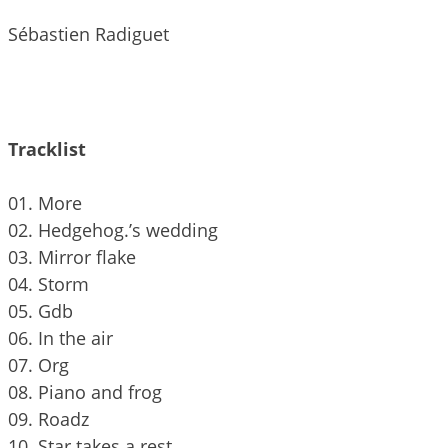
Sébastien Radiguet
Tracklist
01. More
02. Hedgehog.’s wedding
03. Mirror flake
04. Storm
05. Gdb
06. In the air
07. Org
08. Piano and frog
09. Roadz
10. Star takes a rest