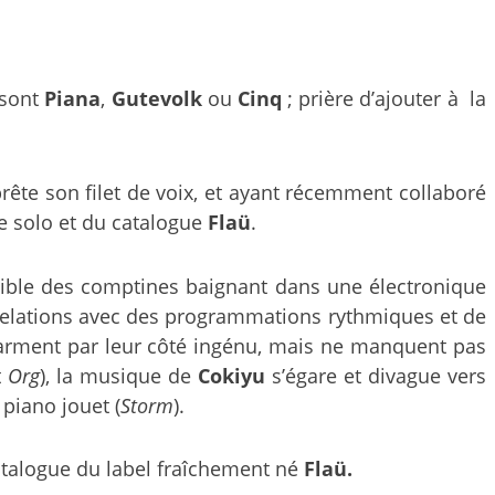
 sont
Piana
,
Gutevolk
ou
Cinq
; prière d’ajouter à la
 prête son filet de voix, et ayant récemment collaboré
e solo et du catalogue
Flaü
.
ible des comptines baignant dans une électronique
es relations avec des programmations rythmiques et de
harment par leur côté ingénu, mais ne manquent pas
t
Org
), la musique de
Cokiyu
s’égare et divague vers
piano jouet (
Storm
).
catalogue du label fraîchement né
Flaü.