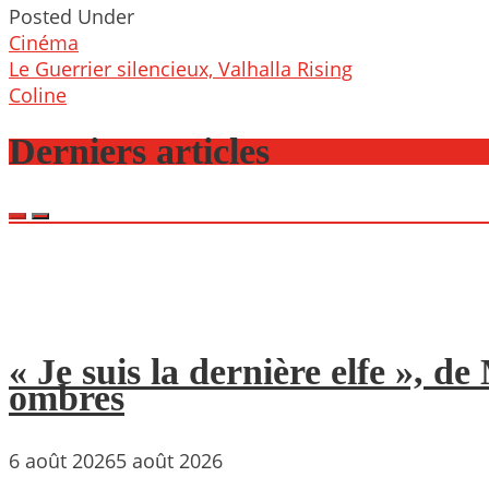
Posted Under
Cinéma
Post
Le Guerrier silencieux, Valhalla Rising
navigation
Coline
Derniers articles
« Je suis la dernière elfe », 
ombres
6 août 2026
5 août 2026