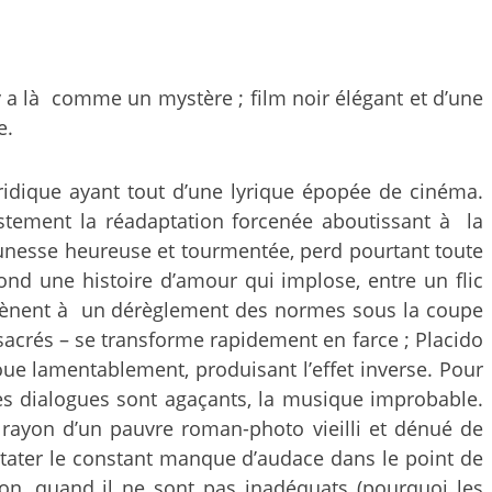
 a là comme un mystère ; film noir élégant et d’une
e.
éridique ayant tout d’une lyrique épopée de cinéma.
ustement la réadaptation forcenée aboutissant à la
jeunesse heureuse et tourmentée, perd pourtant toute
ond une histoire d’amour qui implose, entre un flic
ns amènent à un dérèglement des normes sous la coupe
sacrés – se transforme rapidement en farce ; Placido
ue lamentablement, produisant l’effet inverse. Pour
Les dialogues sont agaçants, la musique improbable.
au rayon d’un pauvre roman-photo vieilli et dénué de
nstater le constant manque d’audace dans le point de
sion, quand il ne sont pas inadéquats (pourquoi les