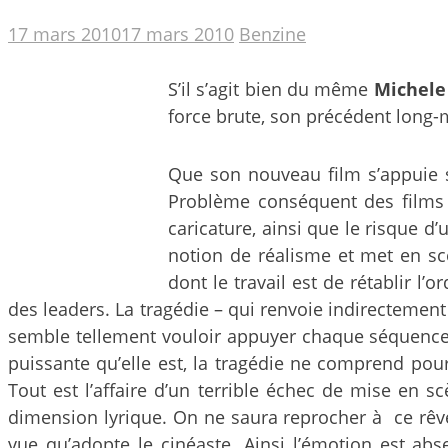
17 mars 2010
17 mars 2010
Benzine
S’il s’agit bien du même
Michele
force brute, son précédent long-m
Que son nouveau film s’appuie su
Problème conséquent des films c
caricature, ainsi que le risque 
notion de réalisme et met en sc
dont le travail est de rétablir 
des leaders. La tragédie – qui renvoie indirectemen
semble tellement vouloir appuyer chaque séquence, 
puissante qu’elle est, la tragédie ne comprend pou
Tout est l’affaire d’un terrible échec de mise en s
dimension lyrique. On ne saura reprocher à ce rêve 
vue qu’adopte le cinéaste. Ainsi l’émotion est abs