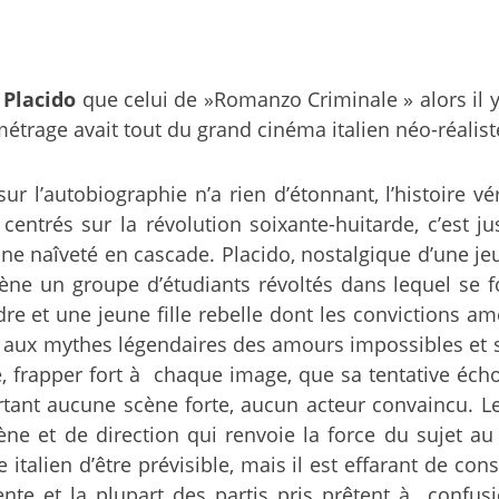
 Placido
que celui de »Romanzo Criminale » alors il y
étrage avait tout du grand cinéma italien néo-réalist
r l’autobiographie n’a rien d’étonnant, l’histoire v
entrés sur la révolution soixante-huitarde, c’est j
d’une naîveté en cascade. Placido, nostalgique d’une 
ène un groupe d’étudiants révoltés dans lequel se f
l’ordre et une jeune fille rebelle dont les convictio
t aux mythes légendaires des amours impossibles et 
frapper fort à chaque image, que sa tentative écho
rtant aucune scène forte, aucun acteur convaincu. 
cène et de direction qui renvoie la force du sujet 
italien d’être prévisible, mais il est effarant de co
ente et la plupart des partis pris prêtent à confu