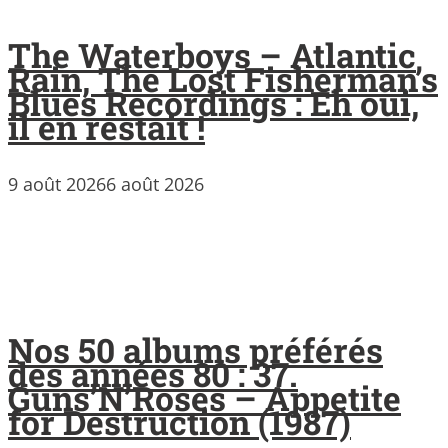
The Waterboys – Atlantic
Rain, The Lost Fisherman’s
Blues Recordings : Eh oui,
il en restait !
9 août 2026
6 août 2026
Nos 50 albums préférés
des années 80 : 37.
Guns’N’Roses – Appetite
for Destruction (1987)