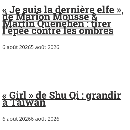
« Je suis la dernière elfe »,
de Marion Mousse &
Martin Quenehen : tirer
l’épée contre les ombres
6 août 2026
5 août 2026
« Girl » de Shu Qi : grandir
à Taïwan
6 août 2026
6 août 2026