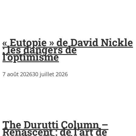
« Eutopie » de David Nickle
: les dangers de
l’optimisme
7 août 2026
30 juillet 2026
The Durutti Column –
Renascent : de l’art de