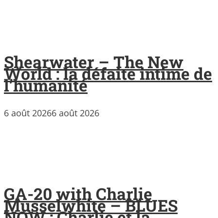
Shearwater – The New
World : la défaite intime de
l’humanité
6 août 2026
6 août 2026
GA-20 with Charlie
Musselwhite – BLUES
NOW : Charlie et la