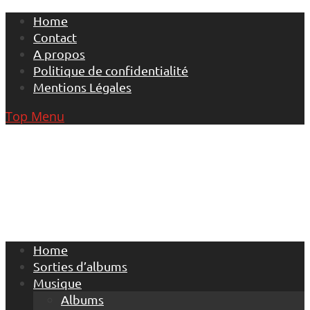
Skip
Home
to
Contact
content
A propos
Politique de confidentialité
Mentions Légales
Top Menu
Home
Sorties d’albums
Musique
Albums