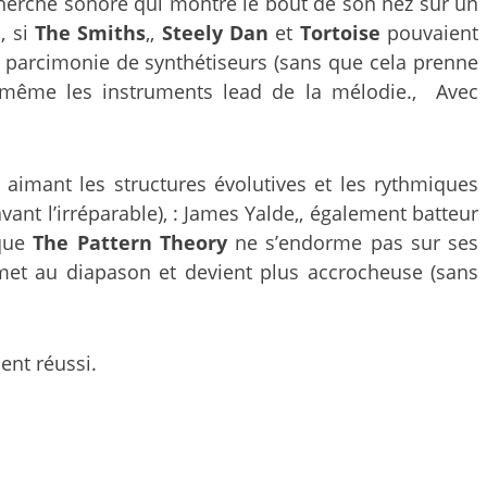
echerche sonore qui montre le bout de son nez sur un
, si
The Smiths
,,
Steely Dan
et
Tortoise
pouvaient
 parcimonie de synthétiseurs (sans que cela prenne
 même les instruments lead de la mélodie., Avec
aimant les structures évolutives et les rythmiques
ant l’irréparable), : James Yalde,, également batteur
 que
The Pattern Theory
ne s’endorme pas sur ses
e met au diapason et devient plus accrocheuse (sans
ment réussi.