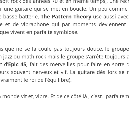
du soft rock des années 70 et en même temps,, une r
 sur une guitare qui se met en boucle. Un peu comme 
re-basse-batterie,
The Pattern Theory
use aussi avec
ne et de vibraphone qui par moments deviennent
onique vivent en parfaite symbiose.
sique ne se la coule pas toujours douce, le groupe 
jazz ou math rock mais le groupe s’arrête toujours av
t d’
Epic 45
, fait des merveilles pour faire en sorte
leurs souvent nerveux et vif. La guitare dès lors s
 vraiment le roi de l’équilibre).
monde vit et, vibre. Et de ce côté là , c’est, parfaite