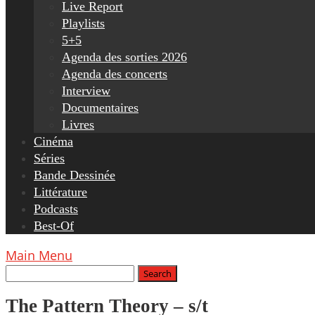
Live Report
Playlists
5+5
Agenda des sorties 2026
Agenda des concerts
Interview
Documentaires
Livres
Cinéma
Séries
Bande Dessinée
Littérature
Podcasts
Best-Of
Main Menu
The Pattern Theory – s/t