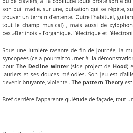
ou de claviers, à la coolitude toute droite sortie 
son qui irradie, sur une, pulsation qui se répète,
trouver un terrain d’entente. Outre l’habituel, guita
tout le champ musical) , mais aussi de xylopho
ces »Berlinois » l’organique, l’électrique et l’électr
Sous une lumière rasante de fin de journée, la mu
syncopées (cela pourrait tourner à la démonstration 
pour
The Decline winter
(side project de
Hood
) e
lauriers et ses douces mélodies. Son jeu est d’ail
devenir bruyante, violente…
The pattern Theory
est
Bref derrière l’apparente quiétude de façade, tout un 