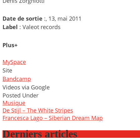
Denis Zorgniotti
Date de sortie
:, 13, mai 2011
Label
: Valeot records
Plus+
MySpace
Site
Bandcamp
Videos via Google
Posted Under
Musique
Post
De Stijl – The White Stripes
navigation
Francesca Lago – Siberian Dream Map
Derniers articles