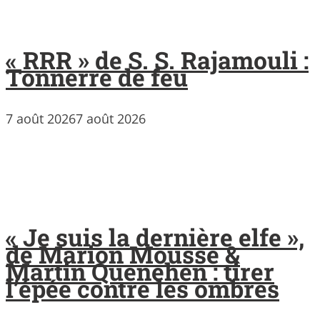
« RRR » de S. S. Rajamouli :
Tonnerre de feu
7 août 2026
7 août 2026
« Je suis la dernière elfe »,
de Marion Mousse &
Martin Quenehen : tirer
l’épée contre les ombres