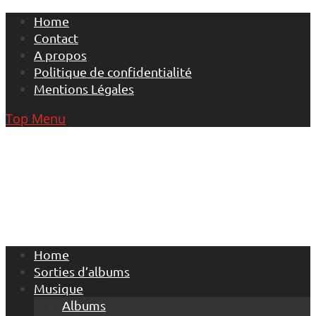
Skip
Home
to
Contact
content
A propos
Politique de confidentialité
Mentions Légales
Top Menu
Home
Sorties d’albums
Musique
Albums