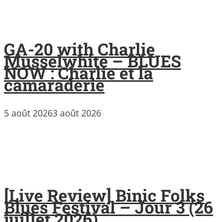
GA-20 with Charlie
Musselwhite – BLUES
NOW : Charlie et la
camaraderie
5 août 2026
3 août 2026
[Live Review] Binic Folks
Blues Festival – Jour 3 (26
juillet 2026)