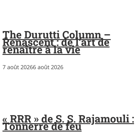
The Durutti Column –
Renascent : de l’art de
renaître à la vie
7 août 2026
6 août 2026
« RRR » de S. S. Rajamouli :
Tonnerre de feu