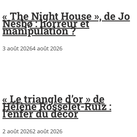
« The Night House », de Jo
Nesbø : horreur et
manipulation ?
3 août 2026
4 août 2026
« Le triangle d’or » de
Hélène Rosselet-Ruiz :
l’enfer du décor
2 août 2026
2 août 2026