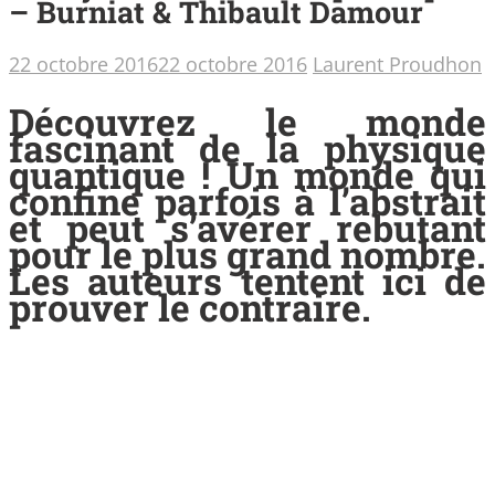
– Burniat & Thibault Damour
22 octobre 2016
22 octobre 2016
Laurent Proudhon
Découvrez le monde
fascinant de la physique
quantique ! Un monde qui
confine parfois à l’abstrait
et peut s’avérer rebutant
pour le plus grand nombre.
Les auteurs tentent ici de
prouver le contraire.