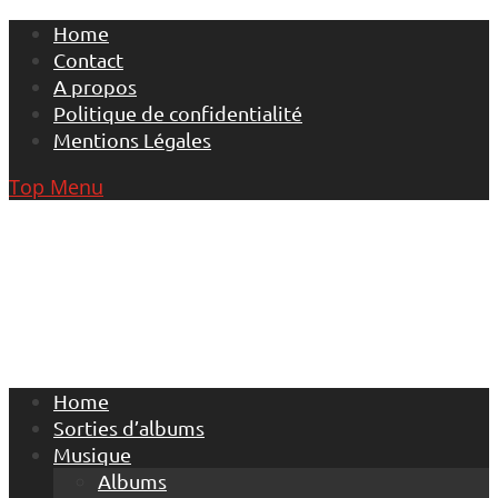
Skip
Home
to
Contact
content
A propos
Politique de confidentialité
Mentions Légales
Top Menu
Home
Sorties d’albums
Musique
Albums