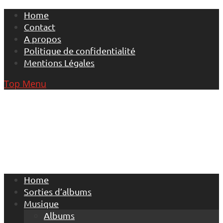
Skip
Home
to
Contact
content
A propos
Politique de confidentialité
Mentions Légales
Top Menu
Home
Sorties d’albums
Musique
Albums