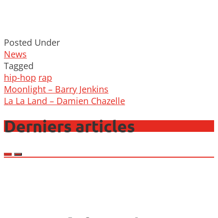
Posted Under
News
Tagged
hip-hop
rap
Post
Moonlight – Barry Jenkins
navigation
La La Land – Damien Chazelle
Derniers articles