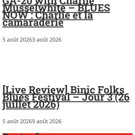
GA-20 with Charlie
Musselwhite – BLUES
NOW : Charlie et la
camaraderie
5 août 2026
3 août 2026
[Live Review] Binic Folks
Blues Festival – Jour 3 (26
juillet 2026)
5 août 2026
9 août 2026