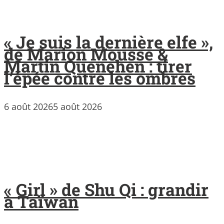
« Je suis la dernière elfe »,
de Marion Mousse &
Martin Quenehen : tirer
l’épée contre les ombres
6 août 2026
5 août 2026
« Girl » de Shu Qi : grandir
à Taïwan