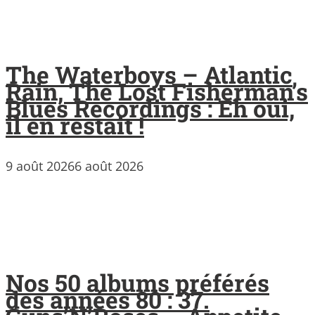
The Waterboys – Atlantic
Rain, The Lost Fisherman’s
Blues Recordings : Eh oui,
il en restait !
9 août 2026
6 août 2026
Nos 50 albums préférés
des années 80 : 37.