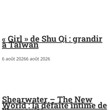
« Girl » de Shu Qi : grandir
à Taïwan
6 août 2026
6 août 2026
Shearwater – The New
World : la défaite intime de