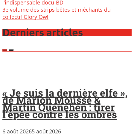
navigation
l’indispensable docu-BD
3e volume des strips bêtes et méchants du
collectif Glory Owl
Derniers articles
« Je suis la dernière elfe »,
de Marion Mousse &
Martin Quenehen : tirer
l’épée contre les ombres
6 août 2026
5 août 2026