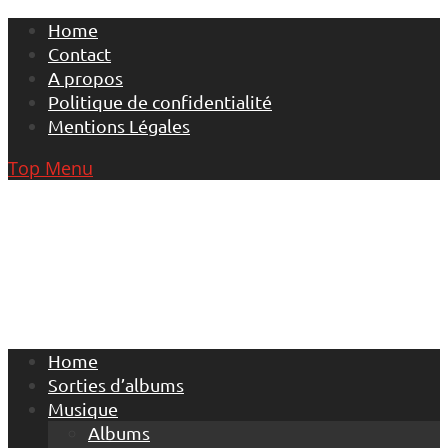
Skip
Home
to
Contact
content
A propos
Politique de confidentialité
Mentions Légales
Top Menu
Home
Sorties d’albums
Musique
Albums