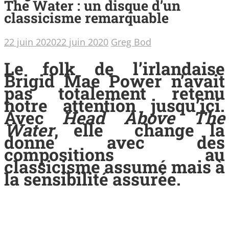
The Water : un disque d’un
classicisme remarquable
22 juin 2020
22 juin 2020
Greg Bod
Le folk de l’irlandaise
Brigid Mae Power n’avait
pas totalement retenu
notre attention jusqu’ici.
Avec
Head Above The
Water
, elle change la
donne avec des
compositions au
classicisme assumé mais à
la sensibilité assurée.