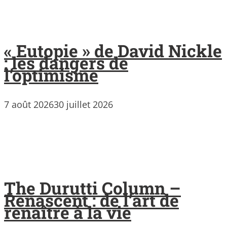
« Eutopie » de David Nickle
: les dangers de
l’optimisme
7 août 2026
30 juillet 2026
The Durutti Column –
Renascent : de l’art de
renaître à la vie