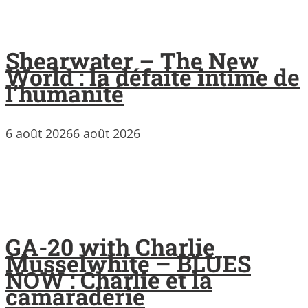
Shearwater – The New
World : la défaite intime de
l’humanité
6 août 2026
6 août 2026
GA-20 with Charlie
Musselwhite – BLUES
NOW : Charlie et la
camaraderie