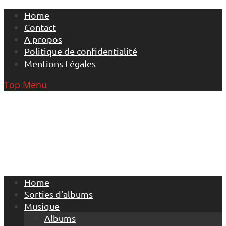
Skip
Home
to
Contact
content
A propos
Politique de confidentialité
Mentions Légales
Top Menu
Home
Sorties d’albums
Musique
Albums