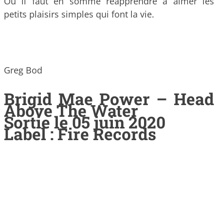
Où il faut en somme réapprendre à aimer les
petits plaisirs simples qui font la vie.
Greg Bod
Brigid Mae Power – Head
Above The Water
Sortie le 05 juin 2020
Label : Fire Records