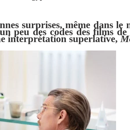
onnes surprises, même dans le
un peu des codes des films de 
e interprétation superlative,
M