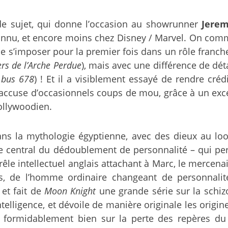
de sujet, qui donne l’occasion au showrunner
Jerem
onnu, et encore moins chez Disney / Marvel. On com
e s’imposer pour la premier fois dans un rôle franch
ers de l’Arche Perdue
), mais avec une différence de dét
 bus 678
) ! Et il a visiblement essayé de rendre créd
 accuse d’occasionnels coups de mou, grâce à un excel
ollywoodien.
ns la mythologie égyptienne, avec des dieux au loo
 central du dédoublement de personnalité – qui per
frêle intellectuel anglais attachant à Marc, le merce
os, de l’homme ordinaire changeant de personnalit
et fait de
Moon Knight
une grande série sur la schi
ntelligence, et dévoile de manière originale les orig
 formidablement bien sur la perte des repères du