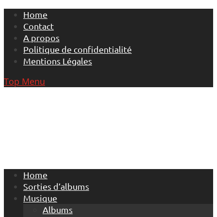
Skip
Home
to
Contact
content
A propos
Politique de confidentialité
Mentions Légales
Top Menu
Home
Sorties d’albums
Musique
Albums