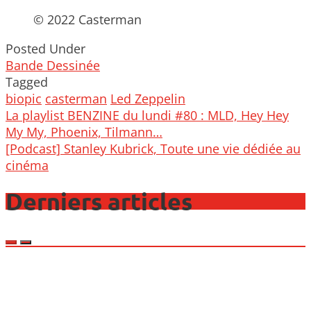
© 2022 Casterman
Posted Under
Bande Dessinée
Tagged
biopic
casterman
Led Zeppelin
Post
La playlist BENZINE du lundi #80 : MLD, Hey Hey
navigation
My My, Phoenix, Tilmann…
[Podcast] Stanley Kubrick, Toute une vie dédiée au
cinéma
Derniers articles