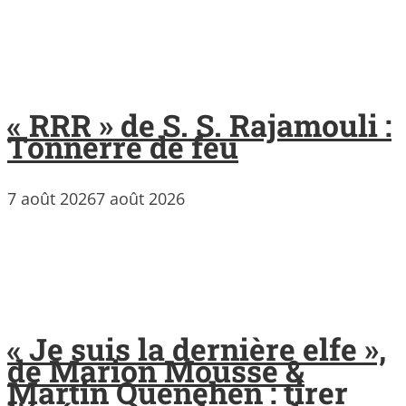
« RRR » de S. S. Rajamouli :
Tonnerre de feu
7 août 2026
7 août 2026
« Je suis la dernière elfe »,
de Marion Mousse &
Martin Quenehen : tirer