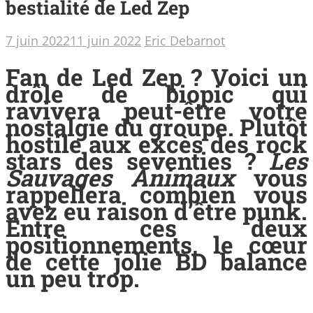
bestialité de Led Zep
7 juin 2022
11 juin 2022
Eric Debarnot
Fan de Led Zep ? Voici un
drôle de biopic qui
ravivera peut-être votre
nostalgie du groupe. Plutôt
hostile aux excès des rock
stars des seventies ?
Les
Sauvages Animaux
vous
rappellera combien vous
avez eu raison d’être punk.
Entre ces deux
positionnements, le cœur
de cette jolie BD balance
un peu trop.