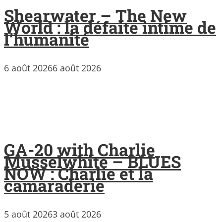
Shearwater – The New
World : la défaite intime de
l’humanité
6 août 2026
6 août 2026
GA-20 with Charlie
Musselwhite – BLUES
NOW : Charlie et la
camaraderie
5 août 2026
3 août 2026