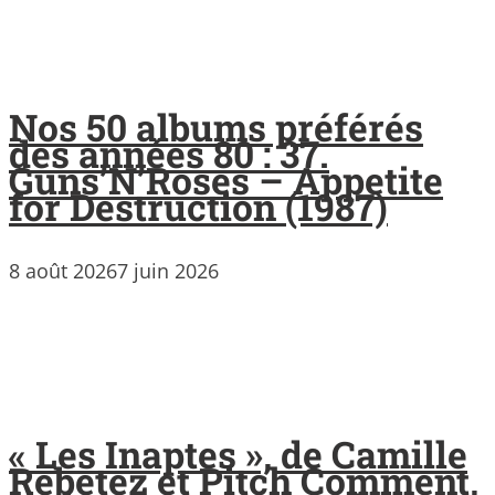
Nos 50 albums préférés
des années 80 : 37.
Guns’N’Roses – Appetite
for Destruction (1987)
8 août 2026
7 juin 2026
« Les Inaptes », de Camille
Rebetez et Pitch Comment,