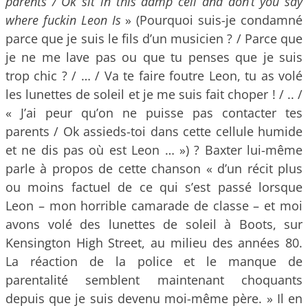
parents / Ok sit in this damp cell and don’t you say
whеre fuckin Leon Is
» (Pourquoi suis-je condamné
parce que je suis le fils d’un musicien ? / Parce que
je ne me lave pas ou que tu penses que je suis
trop chic ? / … / Va te faire foutre Leon, tu as volé
les lunettes de soleil et je me suis fait choper ! / .. /
« J’ai peur qu’on ne puisse pas contacter tes
parents / Ok assieds-toi dans cette cellule humide
et ne dis pas où est Leon … ») ? Baxter lui-même
parle à propos de cette chanson « d’un récit plus
ou moins factuel de ce qui s’est passé lorsque
Leon – mon horrible camarade de classe – et moi
avons volé des lunettes de soleil à Boots, sur
Kensington High Street, au milieu des années 80.
La réaction de la police et le manque de
parentalité semblent maintenant choquants
depuis que je suis devenu moi-même père. » Il en