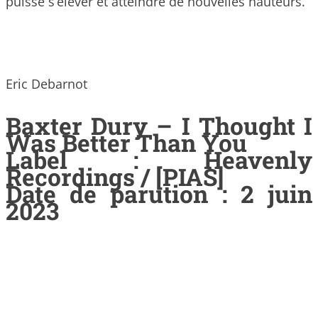
puisse s’élever et atteindre de nouvelles hauteurs.
Eric Debarnot
Baxter Dury – I Thought I
Was Better Than You
Label : Heavenly
Recordings / [PIAS]
Date de parution : 2 juin
2023