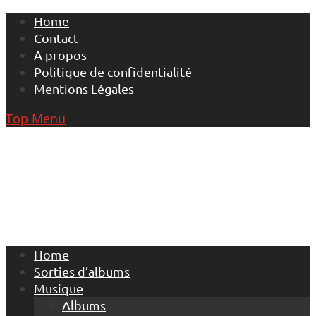
Skip
Home
to
Contact
content
A propos
Politique de confidentialité
Mentions Légales
Top Menu
Home
Sorties d’albums
Musique
Albums