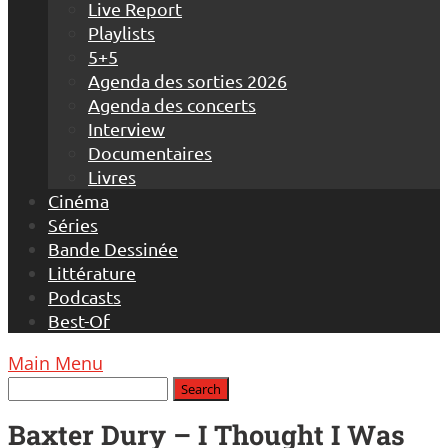
Live Report
Playlists
5+5
Agenda des sorties 2026
Agenda des concerts
Interview
Documentaires
Livres
Cinéma
Séries
Bande Dessinée
Littérature
Podcasts
Best-Of
Main Menu
Baxter Dury – I Thought I Was