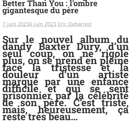
Better Than You : l’ombre
gigantesque du père
7 juin 2023
6 juin 2023
Eric Debarnot
Sur le nouvel album du
dandy Baxter Dury, d’un
seul coup, on ne rigole
plus, on se prend en pleine
face la tristesse et la
douleur d’un artiste
marqué par une enfance
difficile et qui se sent
prisonnier par la célébrité
de son père. C’est triste,
mais, heureusement, ça
reste très beau…