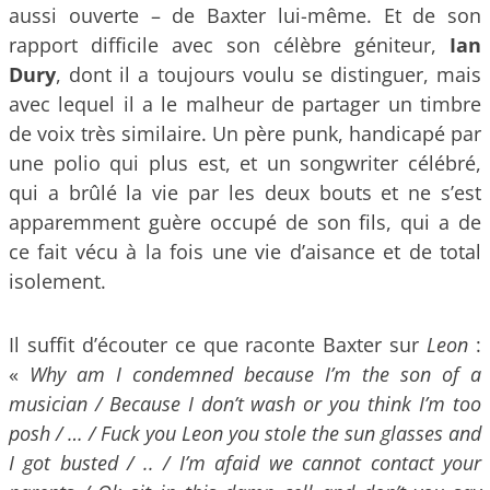
aussi ouverte – de Baxter lui-même. Et de son
rapport difficile avec son célèbre géniteur,
Ian
Dury
, dont il a toujours voulu se distinguer, mais
avec lequel il a le malheur de partager un timbre
de voix très similaire. Un père punk, handicapé par
une polio qui plus est, et un songwriter célébré,
qui a brûlé la vie par les deux bouts et ne s’est
apparemment guère occupé de son fils, qui a de
ce fait vécu à la fois une vie d’aisance et de total
isolement.
Il suffit d’écouter ce que raconte Baxter sur
Leon
:
«
Why am I condemned because I’m the son of a
musician / Because I don’t wash or you think I’m too
posh / … / Fuck you Leon you stole the sun glasses and
I got busted / .. / I’m afaid we cannot contact your