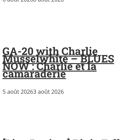
GA-20 with Charlie
Musselwhite – BLUES
NOW : Charlie et la
camaraderie
5 août 2026
3 août 2026