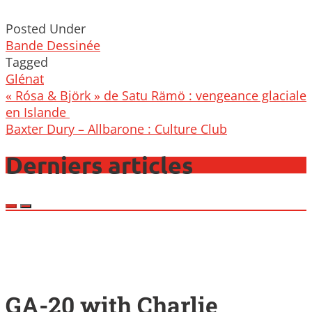
Posted Under
Bande Dessinée
Tagged
Glénat
Post
« Rósa & Björk » de Satu Rämö : vengeance glaciale
navigation
en Islande
Baxter Dury – Allbarone : Culture Club
Derniers articles
GA-20 with Charlie