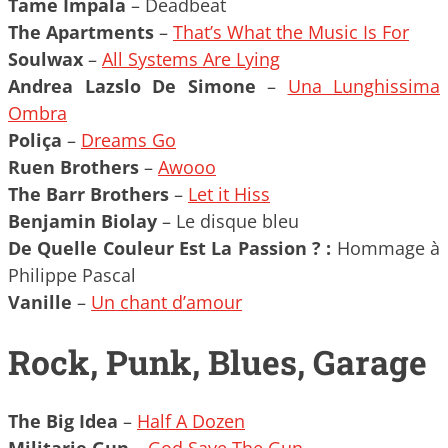
Tame Impala
– Deadbeat
The Apartments
–
That’s What the Music Is For
Soulwax
–
All Systems Are Lying
Andrea Lazslo De Simone
–
Una Lunghissima
Ombra
Poliça
–
Dreams Go
Ruen Brothers
–
Awooo
The Barr Brothers
–
Let it Hiss
Benjamin Biolay
– Le disque bleu
De Quelle Couleur Est La Passion ? :
Hommage à
Philippe Pascal
Vanille
–
Un chant d’amour
Rock, Punk, Blues, Garage
The Big Idea
–
Half A Dozen
Militarie Gun
–
God Save The Gun