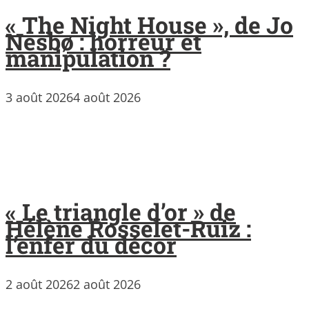
« The Night House », de Jo
Nesbø : horreur et
manipulation ?
3 août 2026
4 août 2026
« Le triangle d’or » de
Hélène Rosselet-Ruiz :
l’enfer du décor
2 août 2026
2 août 2026