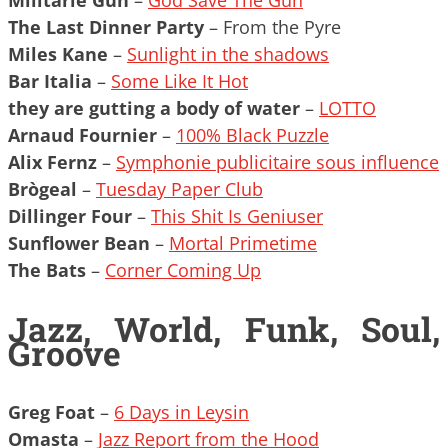
The Last Dinner Party
– From the Pyre
Miles Kane
–
Sunlight in the shadows
Bar Italia
–
Some Like It Hot
they are gutting a body of water
–
LOTTO
Arnaud Fournier
–
100% Black Puzzle
Alix Fernz
–
Symphonie publicitaire sous influence
Brògeal
–
Tuesday Paper Club
Dillinger Four
–
This Shit Is Geniuser
Sunflower Bean
–
Mortal Primetime
The Bats
–
Corner Coming Up
Jazz, World, Funk, Soul,
Groove
Greg Foat
–
6 Days in Leysin
Omasta
–
Jazz Report from the Hood