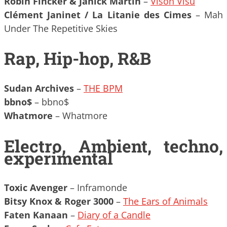
Robin Fincker & Janick Martin
–
Vison Visu
Clément Janinet / La Litanie des Cimes
– Mah
Under The Repetitive Skies
Rap, Hip-hop, R&B
Sudan Archives
–
THE BPM
bbno$
– bbno$
Whatmore
– Whatmore
Electro, Ambient, techno,
experimental
Toxic Avenger
– Inframonde
Bitsy Knox & Roger 3000
–
The Ears of Animals
Faten Kanaan
–
Diary of a Candle