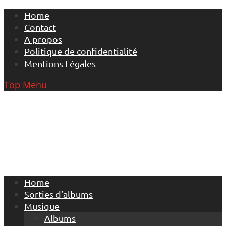
Skip
Home
to
Contact
content
A propos
Politique de confidentialité
Mentions Légales
Top Menu
Home
Sorties d’albums
Musique
Albums