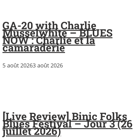
GA-20 with Charlie
Musselwhite – BLUES
NOW : Charlie et la
camaraderie
5 août 2026
3 août 2026
[Live Review] Binic Folks
Blues Festival – Jour 3 (26
juillet 2026)