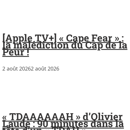
[Apple TV+] « Cape Fear » :
la malédiction du Cap de la
Peur !
2 août 2026
2 août 2026
« TDAAAAAAH » d’Olivier
Laude : 90 minutes dans la