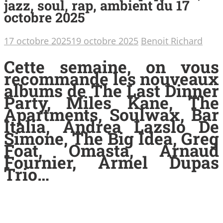
jazz, soul, rap, ambient du 17
octobre 2025
17 octobre 2025
19 octobre 2025
Benoit Richard
Cette semaine, on vous
recommande les nouveaux
albums de The Last Dinner
Party, Miles Kane, The
Apartments, Soulwax, Bar
Italia, Andrea Lazslo De
Simone, The Big Idea, Greg
Foat, Omasta, Arnaud
Fournier, Armel Dupas
Trio…