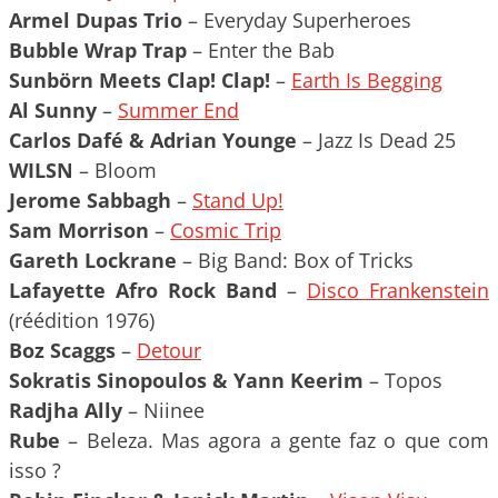
Armel Dupas Trio
– Everyday Superheroes
Bubble Wrap Trap
– Enter the Bab
Sunbörn Meets Clap! Clap!
–
Earth Is Begging
Al Sunny
–
Summer End
Carlos Dafé & Adrian Younge
– Jazz Is Dead 25
WILSN
– Bloom
Jerome Sabbagh
–
Stand Up!
Sam Morrison
–
Cosmic Trip
Gareth Lockrane
– Big Band: Box of Tricks
Lafayette Afro Rock Band
–
Disco Frankenstein
(réédition 1976)
Boz Scaggs
–
Detour
Sokratis Sinopoulos & Yann Keerim
– Topos
Radjha Ally
– Niinee
Rube
– Beleza. Mas agora a gente faz o que com
isso ?