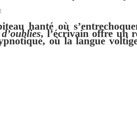
t
iteau hanté où s’entrechoquent
d’oublies
, l’écrivain offre un
hypnotique, où la langue volti