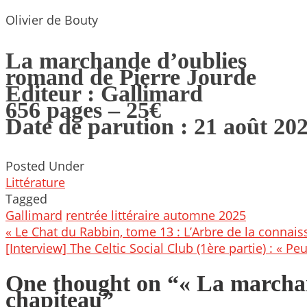
Olivier de Bouty
La marchande d’oublies
romand de Pierre Jourde
Editeur : Gallimard
656 pages – 25€
Date de parution : 21 août 20
Posted Under
Littérature
Tagged
Gallimard
rentrée littéraire automne 2025
Post
« Le Chat du Rabbin, tome 13 : L’Arbre de la connais
navigation
[Interview] The Celtic Social Club (1ère partie) : « Pe
One thought on “
« La marchan
chapiteau
”