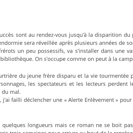
succès sont au rendez-vous jusqu’à la disparition du 
endormie sera réveillée après plusieurs années de s
érots un peu possessifs, va s’installer dans une v
 la bibliothèque. On s’occupe comme on peut à la cam
urtrière du jeune frère disparu et la vie tourmentée 
sonnages, les spectateurs et les lecteurs perdent
s du mal.
, j’ai failli déclencher une « Alerte Enlèvement » pour
 de quelques longueurs mais ce roman ne se boit pas
pris trois semaines pour arriver au bout de la représ