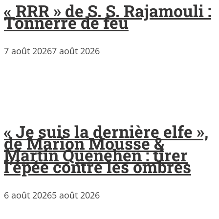
« RRR » de S. S. Rajamouli :
Tonnerre de feu
7 août 2026
7 août 2026
« Je suis la dernière elfe »,
de Marion Mousse &
Martin Quenehen : tirer
l’épée contre les ombres
6 août 2026
5 août 2026