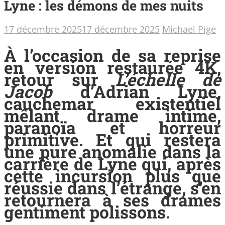
Lyne : les démons de mes nuits
17 décembre 2025
17 décembre 2025
Michael Pige
À l’occasion de sa reprise
en version restaurée 4K,
retour sur
L’échelle de
Jacob
d’Adrian Lyne,
cauchemar existentiel
mêlant drame intime,
paranoïa et horreur
primitive. Et qui restera
une pure anomalie dans la
carrière de Lyne qui, après
cette incursion plus que
réussie dans l’étrange, s’en
retournera à ses drames
gentiment polissons.