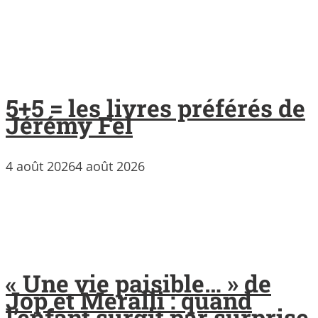
5+5 = les livres préférés de
Jérémy Fel
4 août 2026
4 août 2026
« Une vie paisible… » de
Jop et Meralli : quand
l’enfant surgit par surprise