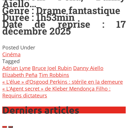
Aiello…
Genre : Drame fantastique
Durée : 1h53min
Date de reprise : 17
décembre 2025
Posted Under
Cinéma
Tagged
Adrian Lyne
Bruce Joel Rubin
Danny Aiello
Elizabeth Peña
Tim Robbins
Post
« L’élue » d’Osgood Perkins : stérile en la demeure
navigation
« L’Agent secret » de Kleber Mendonça Filho :
Requins dictateurs
Derniers articles