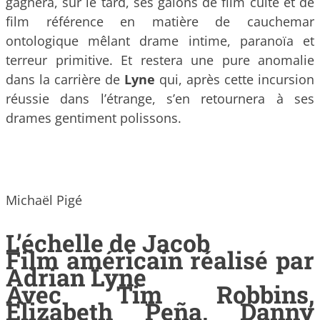
gagnera, sur le tard, ses galons de film culte et de
film référence en matière de cauchemar
ontologique mêlant drame intime, paranoïa et
terreur primitive. Et restera une pure anomalie
dans la carrière de
Lyne
qui, après cette incursion
réussie dans l’étrange, s’en retournera à ses
drames gentiment polissons.
Michaël Pigé
L’échelle de Jacob
Film américain réalisé par
Adrian Lyne
Avec Tim Robbins,
Elizabeth Peña, Danny