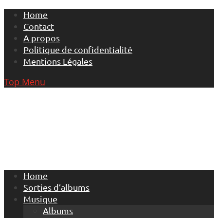
Skip
Home
to
Contact
content
A propos
Politique de confidentialité
Mentions Légales
Top Menu
Home
Sorties d’albums
Musique
Albums