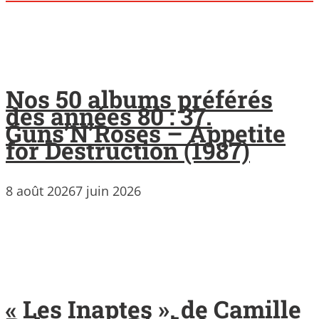
Nos 50 albums préférés
des années 80 : 37.
Guns’N’Roses – Appetite
for Destruction (1987)
8 août 2026
7 juin 2026
« Les Inaptes », de Camille