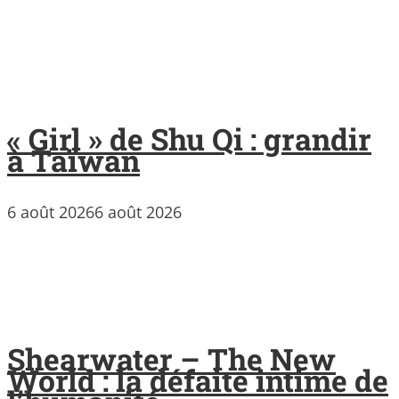
« Girl » de Shu Qi : grandir
à Taïwan
6 août 2026
6 août 2026
Shearwater – The New
World : la défaite intime de