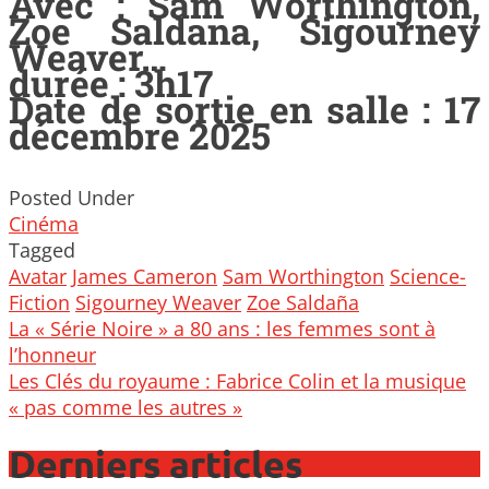
Avec : Sam Worthington,
Zoe Saldana, Sigourney
Weaver…
durée : 3h17
Date de sortie en salle : 17
décembre 2025
Posted Under
Cinéma
Tagged
Avatar
James Cameron
Sam Worthington
Science-
Fiction
Sigourney Weaver
Zoe Saldaña
Post
La « Série Noire » a 80 ans : les femmes sont à
navigation
l’honneur
Les Clés du royaume : Fabrice Colin et la musique
« pas comme les autres »
Derniers articles