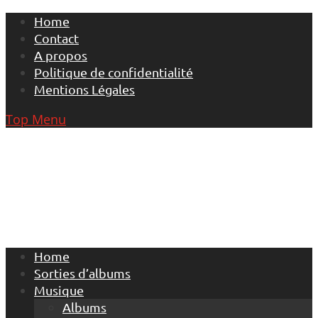
Skip
Home
to
Contact
content
A propos
Politique de confidentialité
Mentions Légales
Top Menu
Home
Sorties d’albums
Musique
Albums