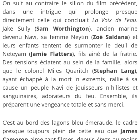
On suit au contraire le sillon du film précédent,
dans une intrigue qui prolonge presque
directement celle qui concluait
La Voix de l’eau
.
Jake Sully (
Sam Worthington
), ancien marine
devenu Navi, sa femme Neytiri (
Zoé Saldana
) et
leurs enfants tentent de surmonter le deuil de
Neteyam (
Jamie Flatters
), fils ainé de la fratrie.
Des tensions éclatent au sein de la famille, alors
que le colonel Miles Quaritch (
Stephan Lang
),
ayant échappé à la mort in extremis, rallie à sa
cause un peuple Navi de jouisseurs nihilistes et
sanguinaires, adorateurs du feu. Ensemble, ils
préparent une vengeance totale et sans merci.
C’est au bord des lagons bleu émeraude, le cadre
presque toujours plein de cette eau que
James
Cameron
aime tant filmer, depuis
Abyss
au moins