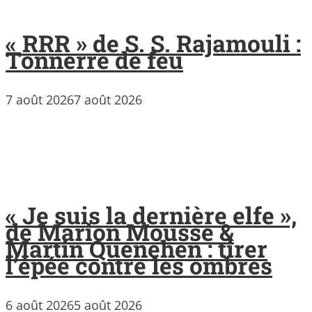
« RRR » de S. S. Rajamouli :
Tonnerre de feu
7 août 2026
7 août 2026
« Je suis la dernière elfe »,
de Marion Mousse &
Martin Quenehen : tirer
l’épée contre les ombres
6 août 2026
5 août 2026