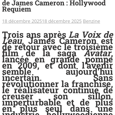
de James Cameron : Hollywood
Requiem
18 décembre 2025
18 décembre 2025
Benzine
Trois ans après
La Voix de
L’eau
, James Cameron est
de retour avec le troisième
film de la saga
Avatar
,
lancée en grande pompe
en 2009, et dont l’avenir
semble aujourd’hui
incertain. Sans
révolutionner la franchise,
le réalisateur continue de
creuser son sillon,
imperturbable et de plus
en plus seul dans une
industrie hollywoodienne