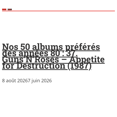
Nos 50 albums préférés
des années 80 : 37.
Guns’N’Roses – Appetite
for Destruction (1987)
8 août 2026
7 juin 2026