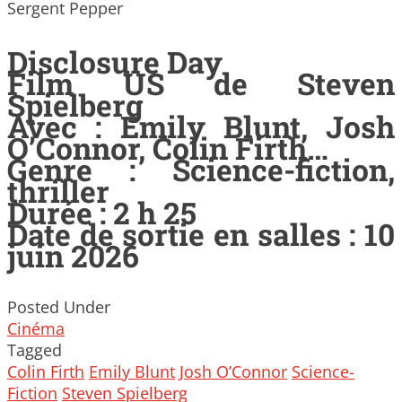
Sergent Pepper
Disclosure Day
Film US de Steven
Spielberg
Avec : Emily Blunt, Josh
O’Connor, Colin Firth…
Genre : Science-fiction,
thriller
Durée : 2 h 25
Date de sortie en salles : 10
juin 2026
Posted Under
Cinéma
Tagged
Colin Firth
Emily Blunt
Josh O’Connor
Science-
Fiction
Steven Spielberg