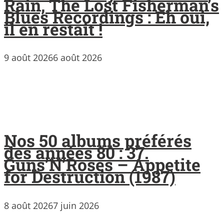
Rain, The Lost Fisherman’s
Blues Recordings : Eh oui,
il en restait !
9 août 2026
6 août 2026
Nos 50 albums préférés
des années 80 : 37.
Guns’N’Roses – Appetite
for Destruction (1987)
8 août 2026
7 juin 2026