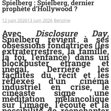
Spielberg : Spielberg, dernier
prophète d’Hollywood ?
12 juin 2026
13 juin 2026
Benzine
Avec
Disclosure Day
,
Spielberg revient à ses
obsessions fondatrices (les
extraterrestres, la famille,
la foi, l’enfance) dans un
blockbuster étrange et
inégal. Derrière les
facilités du récit et les
réflexes d’un cinéma
industriel en crise, le
cinéaste signe une
méditation mélancolique
sur l’image, l’écoute et la
possibilité de réenchanter