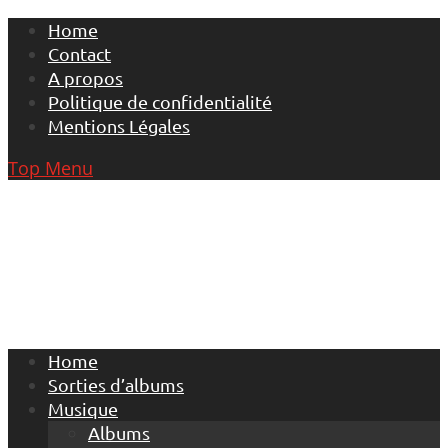
Skip
Home
to
Contact
content
A propos
Politique de confidentialité
Mentions Légales
Top Menu
Home
Sorties d’albums
Musique
Albums