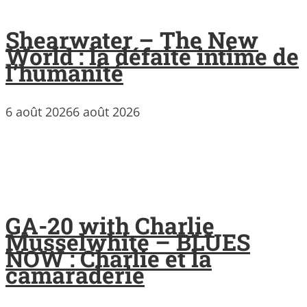
Shearwater – The New
World : la défaite intime de
l’humanité
6 août 2026
6 août 2026
GA-20 with Charlie
Musselwhite – BLUES
NOW : Charlie et la
camaraderie