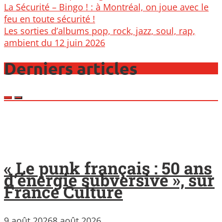
Post
La Sécurité – Bingo ! : à Montréal, on joue avec le
navigation
feu en toute sécurité !
Les sorties d’albums pop, rock, jazz, soul, rap,
ambient du 12 juin 2026
Derniers articles
« Le punk français : 50 ans
d’énergie subversive », sur
France Culture
9 août 2026
8 août 2026