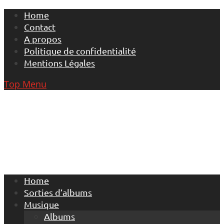
Skip
Home
to
Contact
content
A propos
Politique de confidentialité
Mentions Légales
Top Menu
Home
Sorties d’albums
Musique
Albums