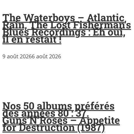
The Waterboys – Atlantic
Rain, The Lost Fisherman’s
Blues Recordings : Eh oui,
il en restait !
9 août 2026
6 août 2026
Nos 50 albums préférés
des années 80 : 37.
Guns’N’Roses – Appetite
for Destruction (1987)