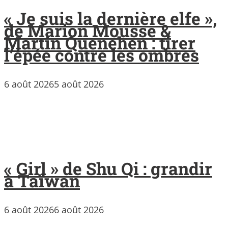
« Je suis la dernière elfe »,
de Marion Mousse &
Martin Quenehen : tirer
l’épée contre les ombres
6 août 2026
5 août 2026
« Girl » de Shu Qi : grandir
à Taïwan
6 août 2026
6 août 2026