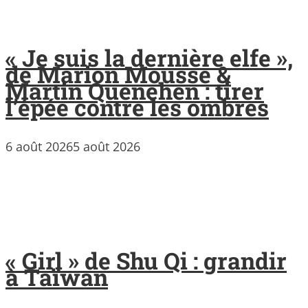
« Je suis la dernière elfe »,
de Marion Mousse &
Martin Quenehen : tirer
l’épée contre les ombres
6 août 2026
5 août 2026
« Girl » de Shu Qi : grandir
à Taïwan