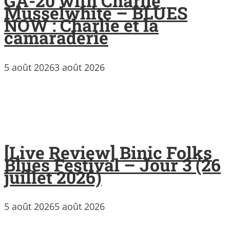
GA-20 with Charlie
Musselwhite – BLUES
NOW : Charlie et la
camaraderie
5 août 2026
3 août 2026
[Live Review] Binic Folks
Blues Festival – Jour 3 (26
juillet 2026)
5 août 2026
5 août 2026