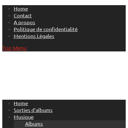
Skip
Home
to
Contact
content
A propos
Politique de confidentialité
Mentions Légales
Top Menu
Home
Sorties d’albums
Musique
Albums