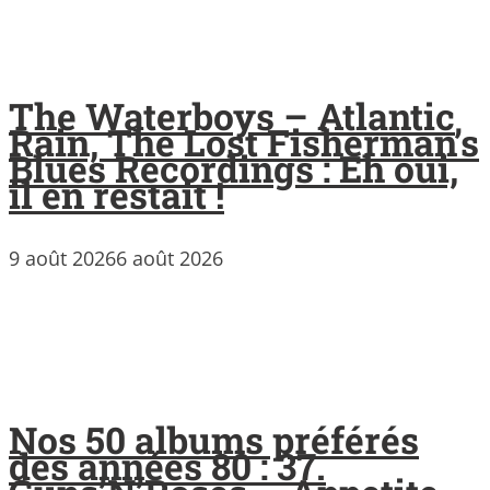
The Waterboys – Atlantic
Rain, The Lost Fisherman’s
Blues Recordings : Eh oui,
il en restait !
9 août 2026
6 août 2026
Nos 50 albums préférés
des années 80 : 37.