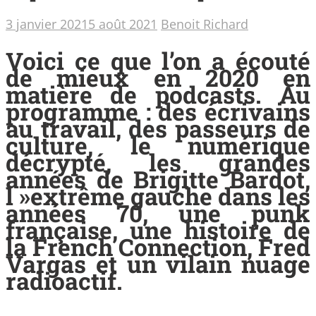
3 janvier 2021
5 août 2021
Benoit Richard
Voici ce que l’on a écouté
de mieux en 2020 en
matière de podcasts. Au
programme : des écrivains
au travail, des passeurs de
culture, le numérique
décrypté, les grandes
années de Brigitte Bardot,
l »extrême gauche dans les
années 70, une punk
française, une histoire de
la French Connection, Fred
Vargas et un vilain nuage
radioactif.