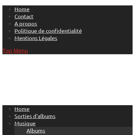
Skip
Home
to
Contact
content
A propos
Politique de confidentialité
Mentions Légales
Top Menu
Home
Sorties d’albums
Musique
Albums