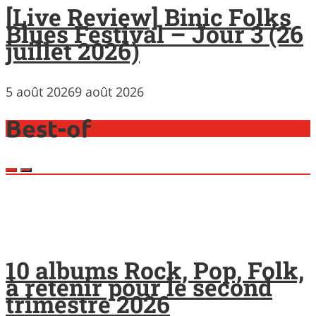
[Live Review] Binic Folks
Blues Festival – Jour 3 (26
juillet 2026)
5 août 2026
9 août 2026
Best-of
10 albums Rock, Pop, Folk,
à retenir pour le second
trimestre 2026