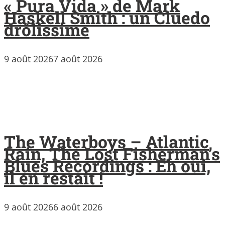
« Pura Vida » de Mark
Haskell Smith : un Cluedo
drôlissime
9 août 2026
7 août 2026
The Waterboys – Atlantic
Rain, The Lost Fisherman’s
Blues Recordings : Eh oui,
il en restait !
9 août 2026
6 août 2026