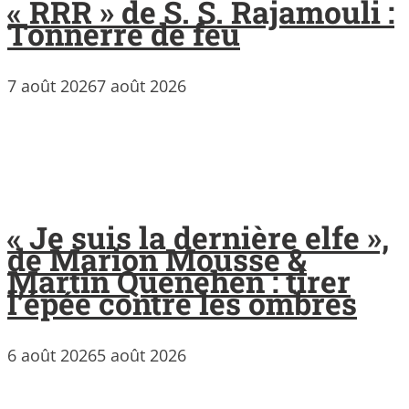
« RRR » de S. S. Rajamouli :
Tonnerre de feu
7 août 2026
7 août 2026
« Je suis la dernière elfe »,
de Marion Mousse &
Martin Quenehen : tirer
l’épée contre les ombres
6 août 2026
5 août 2026