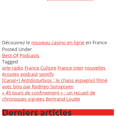
Découvrez le
nouveau casino en ligne
en France
Posted Under
Best-Of
Podcasts
Tagged
arte radio
France Culture
France inter
nouvelles
écoutes
podcast
spotify
Post
[Canal+] Antidisturbios : le chaos espagnol filmé
navigation
avec brio par Rodrigo Sorogoyen
« 45 tours de confinement » : un recueil de
chroniques signées Bertrand Loutte
Derniers articles