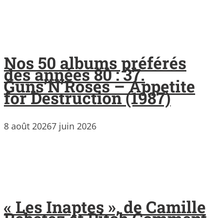
Nos 50 albums préférés
des années 80 : 37.
Guns’N’Roses – Appetite
for Destruction (1987)
8 août 2026
7 juin 2026
« Les Inaptes », de Camille