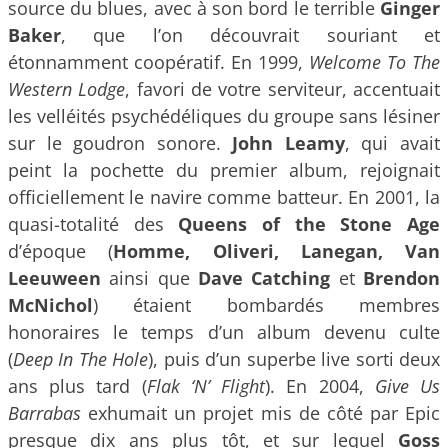
source du blues, avec à son bord le terrible
Ginger
Baker
, que l’on découvrait souriant et
étonnamment coopératif. En 1999,
Welcome To The
Western Lodge
, favori de votre serviteur, accentuait
les velléités psychédéliques du groupe sans lésiner
sur le goudron sonore.
John Leamy
, qui avait
peint la pochette du premier album, rejoignait
officiellement le navire comme batteur. En 2001, la
quasi-totalité des
Queens of the Stone Age
d’époque (
Homme, Oliveri, Lanegan, Van
Leeuween
ainsi que
Dave Catching
et
Brendon
McNichol
) étaient bombardés membres
honoraires le temps d’un album devenu culte
(
Deep In The Hole
), puis d’un superbe live sorti deux
ans plus tard (
Flak ‘N’ Flight
). En 2004,
Give Us
Barrabas
exhumait un projet mis de côté par Epic
presque dix ans plus tôt, et sur lequel
Goss