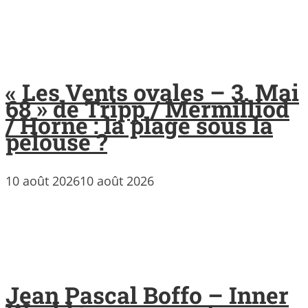
« Les Vents ovales – 3. Mai
68 » de Tripp / Mermilliod
/ Horne : la plage sous la
pelouse ?
10 août 2026
10 août 2026
Jean Pascal Boffo – Inner