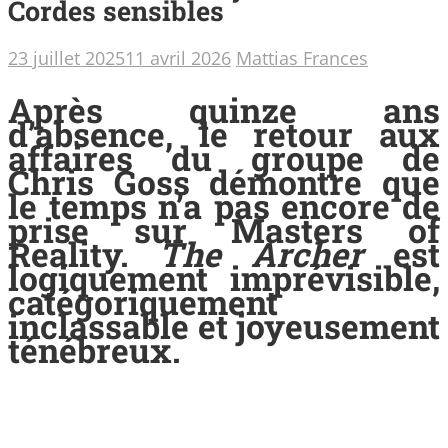
Cordes sensibles
23 juillet 2025
11 avril 2026
Mattias Frances
Après quinze ans
d’absence, le retour aux
affaires du groupe de
Chris Goss démontre que
le temps n’a pas encore de
prise sur Masters of
Reality.
The Archer
est
logiquement imprévisible,
catégoriquement
inclassable et joyeusement
ténébreux.