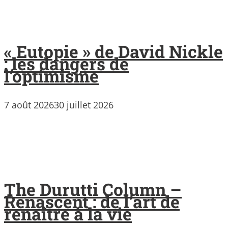
« Eutopie » de David Nickle
: les dangers de
l’optimisme
7 août 2026
30 juillet 2026
The Durutti Column –
Renascent : de l’art de
renaître à la vie