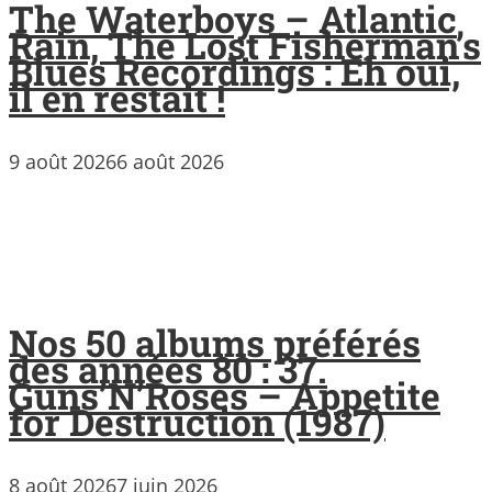
The Waterboys – Atlantic
Rain, The Lost Fisherman’s
Blues Recordings : Eh oui,
il en restait !
9 août 2026
6 août 2026
Nos 50 albums préférés
des années 80 : 37.
Guns’N’Roses – Appetite
for Destruction (1987)
8 août 2026
7 juin 2026