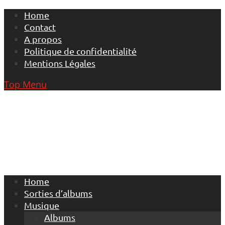
Skip
Home
to
Contact
content
A propos
Politique de confidentialité
Mentions Légales
Top Menu
Home
Sorties d’albums
Musique
Albums