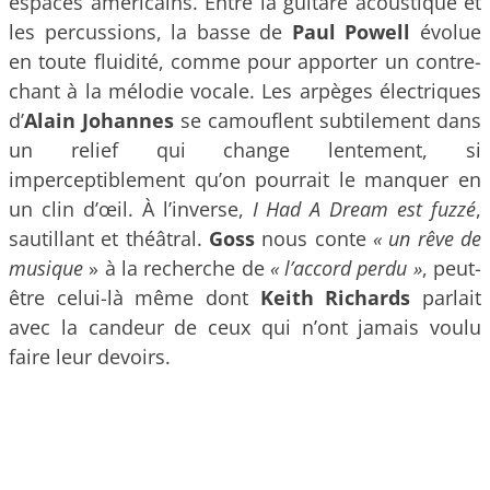
espaces américains. Entre la guitare acoustique et
les percussions, la basse de
Paul Powell
évolue
en toute fluidité, comme pour apporter un contre-
chant à la mélodie vocale. Les arpèges électriques
d’
Alain Johannes
se camouflent subtilement dans
un relief qui change lentement, si
imperceptiblement qu’on pourrait le manquer en
un clin d’œil. À l’inverse,
I Had A Dream est fuzzé
,
sautillant et théâtral.
Goss
nous conte
« un rêve de
musique
» à la recherche de
« l’accord perdu »
, peut-
être celui-là même dont
Keith Richards
parlait
avec la candeur de ceux qui n’ont jamais voulu
faire leur devoirs.